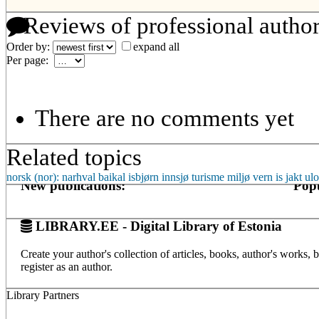
Reviews of professional autho
Order by:
expand all
Per page:
There are no comments yet
Related topics
norsk (nor): narhval
baikal
isbjørn
innsjø
turisme
miljø
vern
is
jakt
ulo
New publications:
Popu
LIBRARY.EE - Digital Library of Estonia
Create your author's collection of articles, books, author's works,
register as an author.
Library Partners