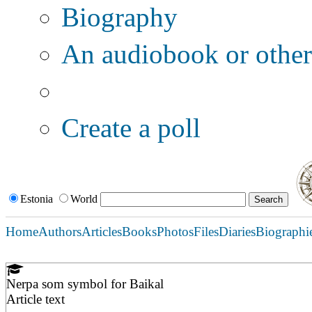
Biography
An audiobook or other 
Additional options:
Create a poll
Estonia
World
Home
Authors
Articles
Books
Photos
Files
Diaries
Biographi
Nerpa som symbol for Baikal
Article text