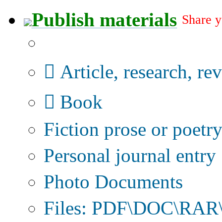
Publish materials
Share y
Publication type?
Article, research, re
Book
Fiction prose or poetr
Personal journal entry
Photo Documents
Files: PDF\DOC\RAR\