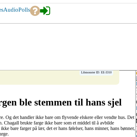
es
Audio
Polls
Libmonster ID: EE-3310
en ble stemmen til hans sjel
. Og det handler ikke bare om flyvende elskere eller vendte hus. Det
. Chagall brukte farge ikke bare som et middel til å avbilde
ikke bare farger på lær, det er hans følelser, hans minner, hans bønner,
arge.