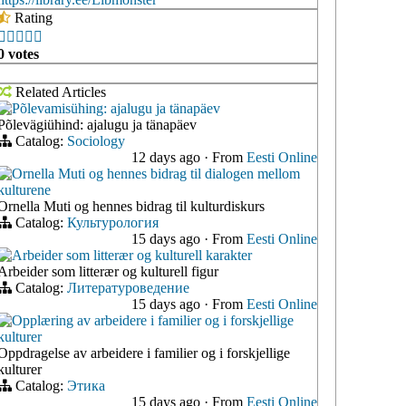
Rating





0 votes
Related Articles
Põlevamisühing: ajalugu ja tänapäev
Põlevägiühind: ajalugu ja tänapäev
Catalog:
Sociology
12 days ago
·
From
Eesti Online
Ornella Muti og hennes bidrag til dialogen mellom
kulturene
Ornella Muti og hennes bidrag til kulturdiskurs
Catalog:
Культурология
15 days ago
·
From
Eesti Online
Arbeider som litterær og kulturell karakter
Arbeider som litterær og kulturell figur
Catalog:
Литературоведение
15 days ago
·
From
Eesti Online
Opplæring av arbeidere i familier og i forskjellige
kulturer
Oppdragelse av arbeidere i familier og i forskjellige
kulturer
Catalog:
Этика
15 days ago
·
From
Eesti Online