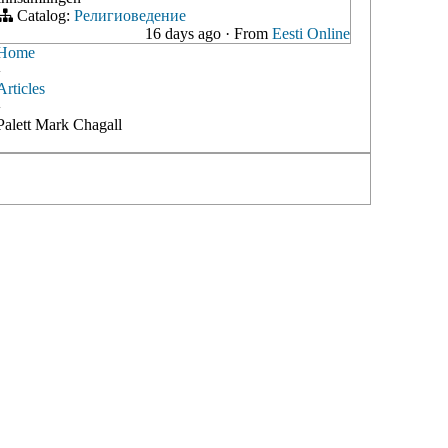
Catalog:
Религиоведение
16 days ago
·
From
Eesti Online
Home
›
Articles
›
Palett Mark Chagall