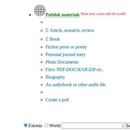
Share your works with the world!
Publish materials
Publication type?
Article, research, review
Book
Fiction prose or poetry
Personal journal entry
Photo Documents
Files: PDF\DOC\RAR\ZIP etc.
Biography
An audiobook or other audio file
Additional options:
Create a poll
Estonia
World