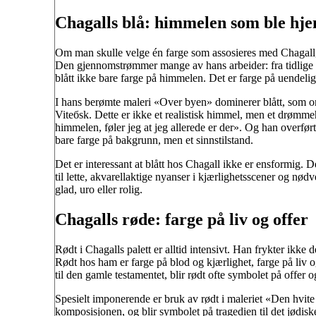
Chagalls blå: himmelen som ble hj
Om man skulle velge én farge som assosieres med Chagall, 
Den gjennomstrømmer mange av hans arbeider: fra tidlige v
blått ikke bare farge på himmelen. Det er farge på uendeligh
I hans berømte maleri «Over byen» dominerer blått, som o
Vitебsk. Dette er ikke et realistisk himmel, men et drømm
himmelen, føler jeg at jeg allerede er der». Og han overførte d
bare farge på bakgrunn, men et sinnstilstand.
Det er interessant at blått hos Chagall ikke er ensformig. Det
til lette, akvarellaktige nyanser i kjærlighetsscener og nø
glad, uro eller rolig.
Chagalls røde: farge på liv og offer
Rødt i Chagalls palett er alltid intensivt. Han frykter ikke 
Rødt hos ham er farge på blod og kjærlighet, farge på liv og
til den gamle testamentet, blir rødt ofte symbolet på offer o
Spesielt imponerende er bruk av rødt i maleriet «Den hvite k
komposisjonen, og blir symbolet på tragedien til det jødiske