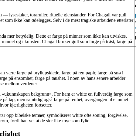
n — lysestaker, toraruller, rituelle gjenstander. For Chagall var gull
et som ikke kan ødelegges. Selv i de mest tragiske arbeidene etterlater
enda mer betydelig. Dette er farge på minner som ikke kan utviskes,
i minnet og i kunsten. Chagall bruker gult som farge på trøst, farge på
kan være farge på bryllupsklede, farge på ren papir, farge på snø i
rge på ensomhet, farge på taushet. I noen av hans senere arbeider
ause mellom verdener.
 en «ukunnskapen bakgrunn». For ham er white en fullverdig farge som
 på tap, men samtidig også farge på renhet, overgangen til et annet
hvor kjærligheten fortsetter.
tar opp bibelske temaer, symboliserer white ofte soning, forgivelse,
rom, fordi han vet at de sier like mye som fylte.
elighet