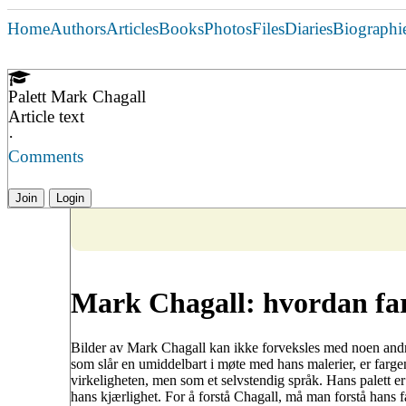
Home
Authors
Articles
Books
Photos
Files
Diaries
Biographi
Palett Mark Chagall
Article text
·
Comments
Join
Login
Mark Chagall: hvordan farg
Bilder av Mark Chagall kan ikke forveksles med noen andre
som slår en umiddelbart i møte med hans malerier, er fargen
virkeligheten, men som et selvstendig språk. Hans palett er 
hans kjærlighet. For å forstå Chagall, må man forstå hans f