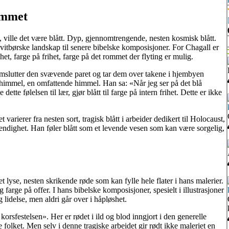
emmet
ville det være blått. Dyp, gjennomtrengende, nesten kosmisk blått.
itbørske landskap til senere bibelske komposisjoner. For Chagall er
et, farge på frihet, farge på det rommet der flyting er mulig.
mslutter den svævende paret og tar dem over takene i hjembyen
ehimmel, en omfattende himmel. Han sa: «Når jeg ser på det blå
ette følelsen til lær, gjør blått til farge på intern frihet. Dette er ikke
 varierer fra nesten sort, tragisk blått i arbeider dedikert til Holocaust,
dvendighet. Han føler blått som et levende vesen som kan være sorgelig,
det lyse, nesten skrikende røde som kan fylle hele flater i hans malerier.
 farge på offer. I hans bibelske komposisjoner, spesielt i illustrasjoner
g lidelse, men aldri går over i håpløshet.
orsfestelsen». Her er rødet i ild og blod inngjort i den generelle
 folket. Men selv i denne tragiske arbeidet gir rødt ikke maleriet en