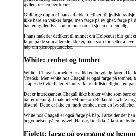
gyllen, nesten berørbare.
Gullfarge opptrer i hans arbeider dedikert til jødisk tradisjo
ikke bare en vakker farge, men farge på evighet, farge på d
han en gyllen lys, som minner om at sjelen er uendelig.
I hans malerier dedikert til minnet om Holocaust blir gult 
farge på de som allerede ikke er, men som fortsetter å leve 
håp om gjenoppstandelse.
White: renhet og tomhet
White i Chagalls arbeider er alltid en betydelig farge. Det 
Vitебsk. Men white hos Chagall er også farge på tomhet, fa
skaper de hvite flater et inntrykk av ufullstendighet, en p
Det er interessant at Chagall ikke bruker white som bare
bærer mening. I maleriet «Minne om Bella» blir white farge
tilstand. Dette er ikke en mørk tomhet, men en lys stillehet 
White hos Chagall er også farge på håp. I arbeider der han 
begynnelsen på en ny vei. Han frykter ikke å la store hvite 
Fiolett: farge på overgang og hemm