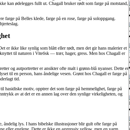
e kan ødelegges fullt ut. Chagall bruker rødt som farge på motstand,
ære farge på Belles klede, farge på en rose, farge på soloppgang.
jerteslag.
ghet
et er ikke like synlig som blått eller rødt, men det gir hans malerier et
e knyttet til naturen i Vitебsk — trær, hager, gress. Men hos Chagall er
etter og autportretter er ansikter ofte malt i grønn-blå nyanser. Dette er
 lyset til en person, hans åndelige vesen. Grønt hos Chagall er farge på
derlagt tid.
t til hasidiske motiv, opptrer det som farge på hemmelighet, farge på
inntrykk av at det er en annen lag over den synlige virkeligheten, og
 åndelig lys. I hans bibelske illustrasjoner blir gult ofte farge på
ne eller englene. Dette er ikke en aggressiv yellow, men en varm,