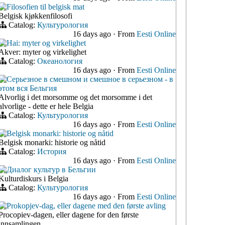
Filosofien til belgisk mat
Belgisk kjøkkenfilosofi
Catalog:
Культурология
16 days ago
·
From
Eesti Online
Hai: myter og virkelighet
Akver: myter og virkelighet
Catalog:
Океанология
16 days ago
·
From
Eesti Online
Серьезное в смешном и смешное в серьезном - в
этом вся Бельгия
Alvorlig i det morsomme og det morsomme i det
alvorlige - dette er hele Belgia
Catalog:
Культурология
16 days ago
·
From
Eesti Online
Belgisk monarki: historie og nåtid
Belgisk monarki: historie og nåtid
Catalog:
История
16 days ago
·
From
Eesti Online
Диалог культур в Бельгии
Kulturdiskurs i Belgia
Catalog:
Культурология
16 days ago
·
From
Eesti Online
Prokopjev-dag, eller dagene med den første avling
Procopiev-dagen, eller dagene for den første
innsamlingen