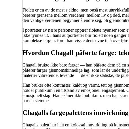
Fiolett er en av de mest sjeldne, men også mest uttrykksfull
berører grensene mellom verdener: mellom liv og død, mell
den vanlige verdenen begynner å endre seg, bli gjennomtre
I portretter av nære personer opptrer fiolette nyanser som 
ikke tynnes ut. I hans autportretter blir fiolett noen ganger
komplekse fargen, fordi han visste dens evne til å overfør
Hvordan Chagall påførte farge: tekn
Chagall brukte ikke bare farger — han påførte dem på en sp
påfører farger gjennomskinnelige lag, som lar de underlig
malerier vibrerende, levende — de er ikke statiske, de pust
Han bruker ofte kontraster: kaldt og varmt, tett og gjenn
holder publikum i en tilstand av emosjonell engasjement. Ch
emosjonelt slag. Han skåner ikke publikum, men han skrem
har en stemme.
Chagalls fargepalettens innvirknin
Chagalls palett har hatt en kolossal innvirkning på kunstne