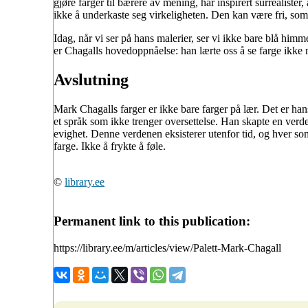
gjøre farger til bærere av mening, har inspirert surrealister,
ikke å underkaste seg virkeligheten. Den kan være fri, som 
Idag, når vi ser på hans malerier, ser vi ikke bare blå himme
er Chagalls hovedoppnåelse: han lærte oss å se farge ikk
Avslutning
Mark Chagalls farger er ikke bare farger på lær. Det er han
et språk som ikke trenger oversettelse. Han skapte en verden hv
evighet. Denne verdenen eksisterer utenfor tid, og hver som
farge. Ikke å frykte å føle.
©
library.ee
Permanent link to this publication:
https://library.ee/m/articles/view/Palett-Mark-Chagall