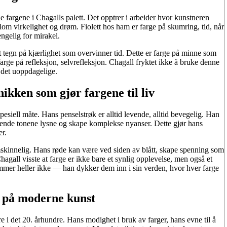
e fargene i Chagalls palett. Det opptrer i arbeider hvor kunstneren
om virkelighet og drøm. Fiolett hos ham er farge på skumring, tid, når
ngelig for mirakel.
et tegn på kjærlighet som overvinner tid. Dette er farge på minne som
 farge på refleksjon, selvrefleksjon. Chagall fryktet ikke å bruke denne
e det uoppdagelige.
ikken som gjør fargene til liv
esiell måte. Hans penselstrøk er alltid levende, alltid bevegelig. Han
gende tonene lysne og skape komplekse nyanser. Dette gjør hans
er.
omskinnelig. Hans røde kan være ved siden av blått, skape spenning som
agall visste at farge er ikke bare et synlig opplevelse, men også et
mer heller ikke — han dykker dem inn i sin verden, hvor hver farge
g på moderne kunst
re i det 20. århundre. Hans modighet i bruk av farger, hans evne til å