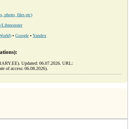
, photo, files etc)
ee/Libmonster
 World)
•
Google
•
Yandex
ations):
LIBRARY.EE). Updated: 06.07.2026. URL:
date of access: 06.08.2026).