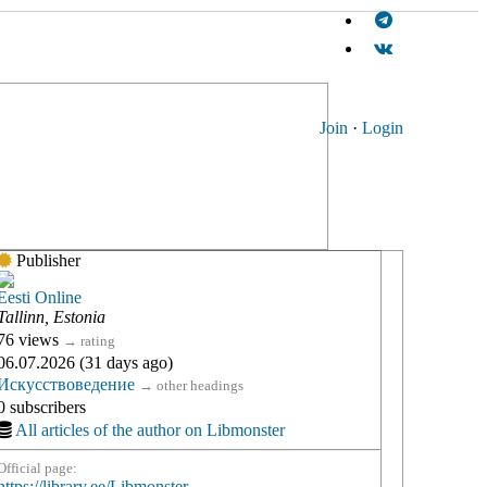
Join
·
Login
Publisher
Eesti Online
Tallinn, Estonia
76 views
→
rating
06.07.2026 (31 days ago)
Искусствоведение
→
other headings
0 subscribers
All articles of the author on Libmonster
Official page:
https://library.ee/Libmonster