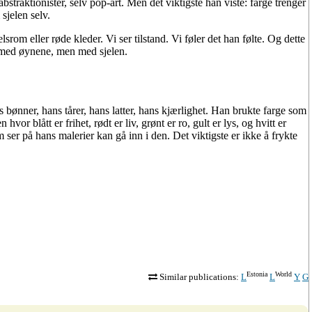
 abstraktionister, selv pop-art. Men det viktigste han viste: farge trenger
sjelen selv.
lsrom eller røde kleder. Vi ser tilstand. Vi føler det han følte. Og dette
e med øynene, men med sjelen.
s bønner, hans tårer, hans latter, hans kjærlighet. Han brukte farge som
or blått er frihet, rødt er liv, grønt er ro, gult er lys, og hvitt er
 ser på hans malerier kan gå inn i den. Det viktigste er ikke å frykte
Estonia
World
Similar publications:
L
L
Y
G