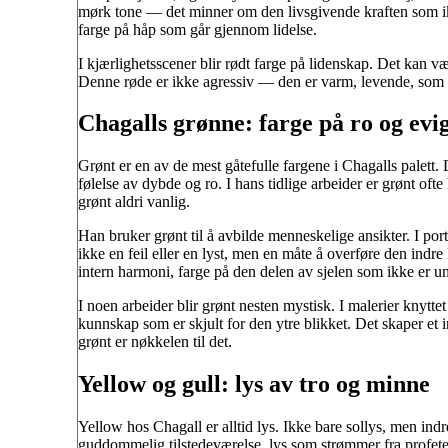
mørk tone — det minner om den livsgivende kraften som ikk
farge på håp som går gjennom lidelse.
I kjærlighetsscener blir rødt farge på lidenskap. Det kan v
Denne røde er ikke agressiv — den er varm, levende, som h
Chagalls grønne: farge på ro og evi
Grønt er en av de mest gåtefulle fargene i Chagalls palett. D
følelse av dybde og ro. I hans tidlige arbeider er grønt oft
grønt aldri vanlig.
Han bruker grønt til å avbilde menneskelige ansikter. I portr
ikke en feil eller en lyst, men en måte å overføre den indre
intern harmoni, farge på den delen av sjelen som ikke er un
I noen arbeider blir grønt nesten mystisk. I malerier knytte
kunnskap som er skjult for den ytre blikket. Det skaper et 
grønt er nøkkelen til det.
Yellow og gull: lys av tro og minne
Yellow hos Chagall er alltid lys. Ikke bare sollys, men indre,
guddommelig tilstedeværelse, lys som strømmer fra profete