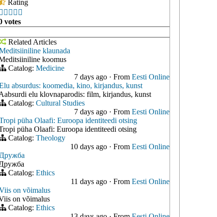
Rating





0 votes
Related Articles
Meditsiiniline klaunada
Meditsiiniline koomus
Catalog:
Medicine
7 days ago
·
From
Eesti Online
Elu absurdus: koomedia, kino, kirjandus, kunst
Aabsurdi elu klovnaparodis: film, kirjandus, kunst
Catalog:
Cultural Studies
7 days ago
·
From
Eesti Online
Tropi püha Olaafi: Euroopa identiteedi otsing
Tropi püha Olaafi: Euroopa identiteedi otsing
Catalog:
Theology
10 days ago
·
From
Eesti Online
Дружба
Дружба
Catalog:
Ethics
11 days ago
·
From
Eesti Online
Viis on võimalus
Viis on võimalus
Catalog:
Ethics
13 days ago
·
From
Eesti Online