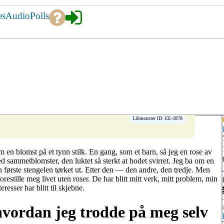
es
Audio
Polls
Libmonster ID: EE-2878
en blomst på et tynn stilk. En gang, som et barn, så jeg en rose av
 sammetblomster, den luktet så sterkt at hodet svirret. Jeg ba om en
 første stengelen tørket ut. Etter den — den andre, den tredje. Men
orestille meg livet uten roser. De har blitt mitt verk, mitt problem, min
eresser har blitt til skjebne.
 hvordan jeg trodde på meg selv