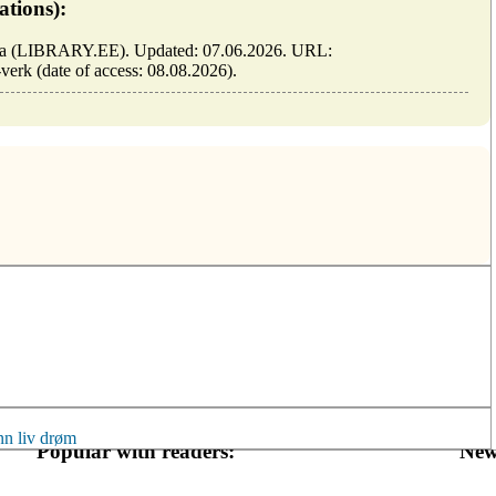
ations):
tonia (LIBRARY.EE). Updated: 07.06.2026. URL:
-verk (date of access: 08.08.2026).
nn
liv
drøm
Popular with readers:
New