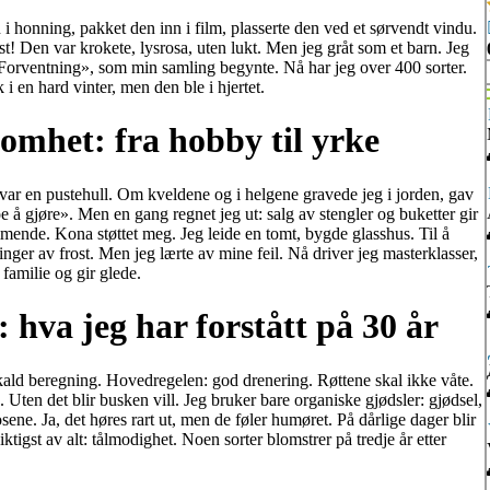
 i honning, pakket den inn i film, plasserte den ved et sørvendt vindu.
 Den var krokete, lysrosa, uten lukt. Men jeg gråt som et barn. Jeg
«Forventning», som min samling begynte. Nå har jeg over 400 sorter.
i en hard vinter, men den ble i hjertet.
omhet: fra hobby til yrke
var en pustehull. Om kveldene og i helgene gravede jeg i jorden, gav
e å gjøre». Men en gang regnet jeg ut: salg av stengler og buketter gir
mmende. Kona støttet meg. Jeg leide en tomt, bygde glasshus. Til å
inger av frost. Men jeg lærte av mine feil. Nå driver jeg masterklasser,
familie og gir glede.
hva jeg har forstått på 30 år
 kald beregning. Hovedregelen: god drenering. Røttene skal ikke våte.
 Uten det blir busken vill. Jeg bruker bare organiske gjødsler: gjødsel,
ne. Ja, det høres rart ut, men de føler humøret. På dårlige dager blir
tigst av alt: tålmodighet. Noen sorter blomstrer på tredje år etter