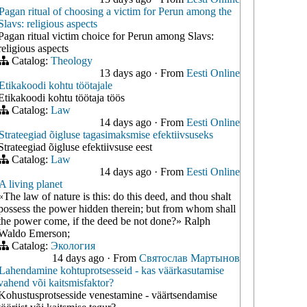
Pagan ritual of choosing a victim for Perun among the
Slavs: religious aspects
Pagan ritual victim choice for Perun among Slavs:
religious aspects
Catalog:
Theology
13 days ago
·
From
Eesti Online
Etikakoodi kohtu töötajale
Etikakoodi kohtu töötaja töös
Catalog:
Law
14 days ago
·
From
Eesti Online
Strateegiad õigluse tagasimaksmise efektiivsuseks
Strateegiad õigluse efektiivsuse eest
Catalog:
Law
14 days ago
·
From
Eesti Online
A living planet
«The law of nature is this: do this deed, and thou shalt
possess the power hidden therein; but from whom shall
the power come, if the deed be not done?» Ralph
Waldo Emerson;
Catalog:
Экология
14 days ago
·
From
Святослав Мартынов
Lahendamine kohtuprotsesseid - kas väärkasutamise
vahend või kaitsmisfaktor?
Kohustusprotsesside venestamine - väärtsendamise