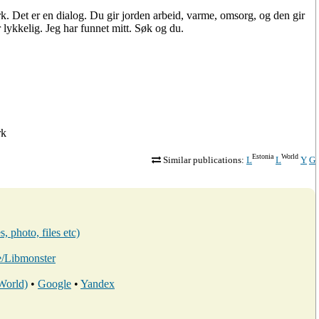
rk. Det er en dialog. Du gir jorden arbeid, varme, omsorg, og den gir
r lykkelig. Jeg har funnet mitt. Søk og du.
rk
Estonia
World
Similar publications:
L
L
Y
G
, photo, files etc)
ee/Libmonster
 World)
•
Google
•
Yandex