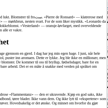
Pierre de Ronsard» — klatrerose med
ic» — mørkbrun, nesten svart. For de som liker mystikk. «Leonardo da
klokkeblomst. «Vesterland» — oransje-løvfarget, med overveldende
n alle er vakre.
het
age gjennom en gjerd. I dag har jeg min egen hage. I juni, når hele
lstol, puster inn aromaen. Dette er lykke. Jeg ble ikke en millionær, men
ne blomster. De kommer til oss til bryllup, fødselsdager, bare for en
ke bare arbeid. Det er en måte å snakke med verden på språket om
bridrose «Flammentanz» — den er ukravende. Kjøp en god saks, ikke
dbond, tørre blader. Ikke vann dem. Og ikke lytt til «ekspertene» som
e prøver. Hovedsakelig er det ønske. Og minnet om hvorfor du gjør