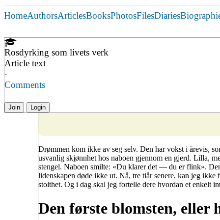
Home
Authors
Articles
Books
Photos
Files
Diaries
Biographi
Rosdyrking som livets verk
Article text
·
Comments
Join
Login
Drømmen kom ikke av seg selv. Den har vokst i årevis, som 
usvanlig skjønnhet hos naboen gjennom en gjerd. Lilla, med
stengel. Naboen smilte: «Du klarer det — du er flink». Den
lidenskapen døde ikke ut. Nå, tre tiår senere, kan jeg ikke f
stolthet. Og i dag skal jeg fortelle dere hvordan et enkelt int
Den første blomsten, eller