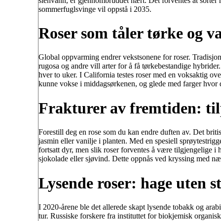
sienvann, er gjennombruddet nært. Det forventes at sorter 
sommerfuglsvinge vil oppstå i 2035.
Roser som tåler tørke og 
Global oppvarming endrer vekstsonene for roser. Tradisjone
rugosa og andre vill arter for å få tørkebestandige hybrider
hver to uker. I California testes roser med en voksaktig ov
kunne vokse i middagsørkenen, og glede med farger hvor de
Frakturer av fremtiden: til
Forestill deg en rose som du kan endre duften av. Det brit
jasmin eller vanilje i planten. Med en spesiell sprøytestri
fortsatt dyr, men slik roser forventes å være tilgjengelige 
sjokolade eller sjøvind. Dette oppnås ved kryssing med næ
Lysende roser: hage uten 
I 2020-årene ble det allerede skapt lysende tobakk og arabi
tur. Russiske forskere fra instituttet for biokjemisk organ