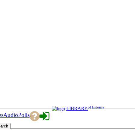
of Estonia
LIBRARY
es
Audio
Polls