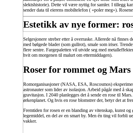
slektshistorie). Dette vil være nyttig for samler. I tillegg 
sender data til eierens mobiltelefon ( «poler meg»). Rosene 
Estetikk av nye former: rose
Selgesjonere streber etter å overraske. Allerede nå finnes 
med bølgede blader (som gullrot), smale som iriser. Trende
flere sentre. Fargepaletten vil utvide seg med metalleffekt
hvit om morgenen til malurt om ettermiddagen).
Roser for rommet og Mars
Romorganisasjoner (NASA, ESA, Roscosmos) eksperimentere
astronauter som lider av isolasjon. Arbeid pågår med å skap
gravitasjon. I 2040 planlegges det å sende en rose til Mars.
ørkenplanet. Og hvis en rose blomstrer der, betyr det at fre
Fremtiden for rosen er en blanding av vitenskap, kunst og ø
legemiddel, en del av en smart by. Men én ting vil forbli u
vakker.