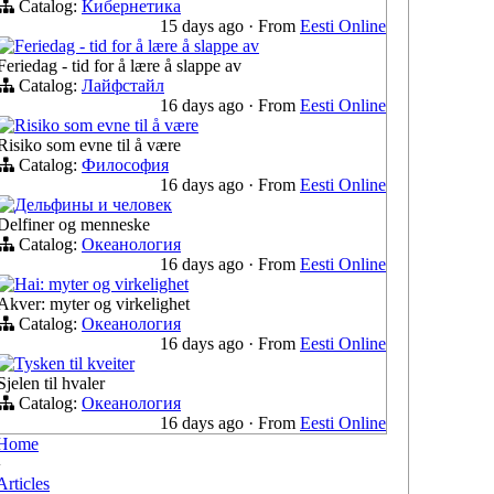
Catalog:
Кибернетика
15 days ago
·
From
Eesti Online
Feriedag - tid for å lære å slappe av
Feriedag - tid for å lære å slappe av
Catalog:
Лайфстайл
16 days ago
·
From
Eesti Online
Risiko som evne til å være
Risiko som evne til å være
Catalog:
Философия
16 days ago
·
From
Eesti Online
Дельфины и человек
Delfiner og menneske
Catalog:
Океанология
16 days ago
·
From
Eesti Online
Hai: myter og virkelighet
Akver: myter og virkelighet
Catalog:
Океанология
16 days ago
·
From
Eesti Online
Tysken til kveiter
Sjelen til hvaler
Catalog:
Океанология
16 days ago
·
From
Eesti Online
Home
›
Articles