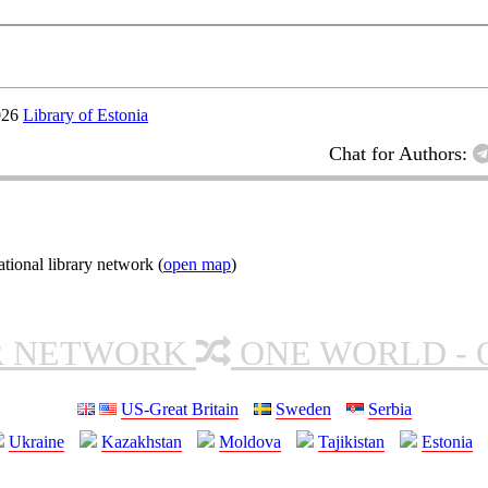
026
Library of Estonia
Chat for Authors:
ional library network (
open map
)
R NETWORK
ONE WORLD - 
US-Great Britain
Sweden
Serbia
Ukraine
Kazakhstan
Moldova
Tajikistan
Estonia