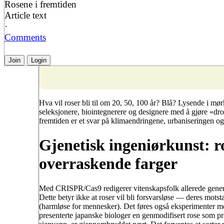
Rosene i fremtiden
Article text
·
Comments
Join
Login
Hva vil roser bli til om 20, 50, 100 år? Blå? Lysende i mø
seleksjonere, biointegnerere og designere med å gjøre «dr
fremtiden er et svar på klimaendringene, urbaniseringen og
Gjenetisk ingeniørkunst: r
overraskende farger
Med CRISPR/Cas9 redigerer vitenskapsfolk allerede gener fo
Dette betyr ikke at roser vil bli forsvarsløse — deres mot
(harmløse for mennesker). Det føres også eksperimenter med 
presenterte japanske biologer en genmodifisert rose som pr