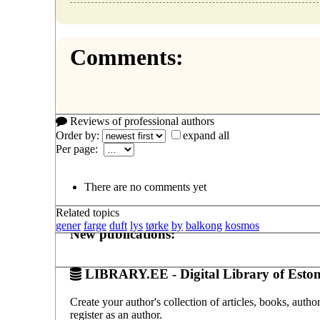
Comments:
Reviews of professional authors
Order by:
expand all
Per page:
There are no comments yet
Related topics
gener
farge
duft
lys
tørke
by
balkong
kosmos
New publications:
LIBRARY.EE - Digital Library of Eston
Create your author's collection of articles, books, auth
register as an author.