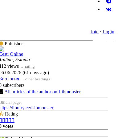
Join
·
Login
Publisher
Eesti Online
Tallinn, Estonia
112 views
→
rating
06.06.2026 (61 days ago)
Биология
→
other headings
0 subscribers
All articles of the author on Libmonster
Official page:
https://library.ee/Libmonster
Rating





0 votes