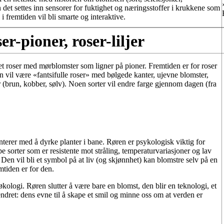
kan det settes inn sensorer for fuktighet og næringsstoffer i krukkene som
i fremtiden vil bli smarte og interaktive.
r-pioner, roser-liljer
det roser med mørblomster som ligner på pioner. Fremtiden er for roser
n vil være «fantsifulle roser» med bølgede kanter, ujevne blomster,
er (brun, kobber, sølv). Noen sorter vil endre farge gjennom dagen (fra
r med å dyrke planter i bane. Røren er psykologisk viktig for
e sorter som er resistente mot stråling, temperaturvariasjoner og lav
 Den vil bli et symbol på at liv (og skjønnhet) kan blomstre selv på en
mtiden er for den.
kologi. Røren slutter å være bare en blomst, den blir en teknologi, et
endret: dens evne til å skape et smil og minne oss om at verden er