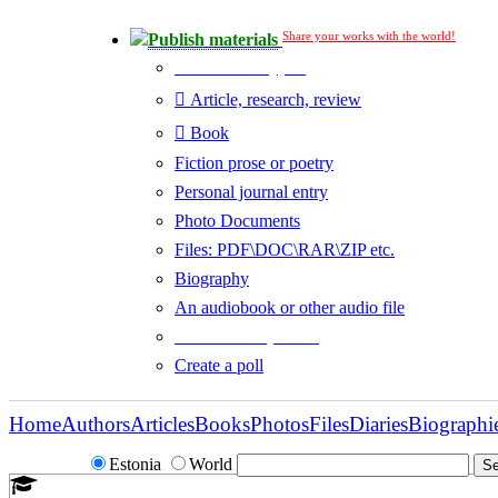
Share your works with the world!
Publish materials
Publication type?
Article, research, review
Book
Fiction prose or poetry
Personal journal entry
Photo Documents
Files: PDF\DOC\RAR\ZIP etc.
Biography
An audiobook or other audio file
Additional options:
Create a poll
Home
Authors
Articles
Books
Photos
Files
Diaries
Biographi
Estonia
World