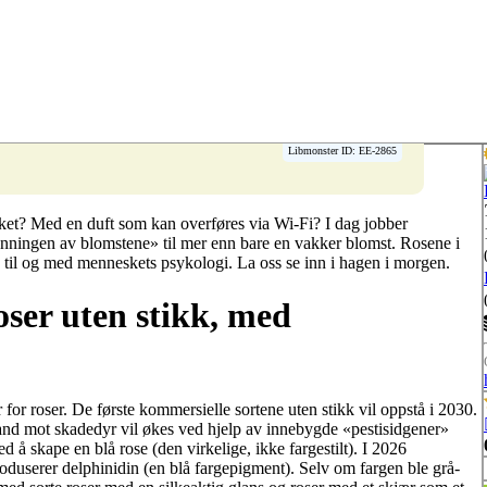
Libmonster ID: EE-2865
rket? Med en duft som kan overføres via Wi-Fi? I dag jobber
onningen av blomstene» til mer enn bare en vakker blomst. Rosene i
 til og med menneskets psykologi. La oss se inn i hagen i morgen.
oser uten stikk, med
r roser. De første kommersielle sortene uten stikk vil oppstå i 2030.
stand mot skadedyr vil økes ved hjelp av innebygde «pestisidgener»
å skape en blå rose (den virkelige, ikke fargestilt). I 2026
oduserer delphinidin (en blå fargepigment). Selv om fargen ble grå-