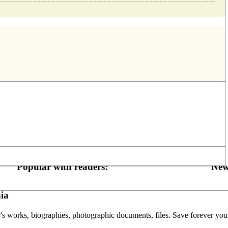
Popular with readers:
New
ia
or's works, biographies, photographic documents, files. Save forever your