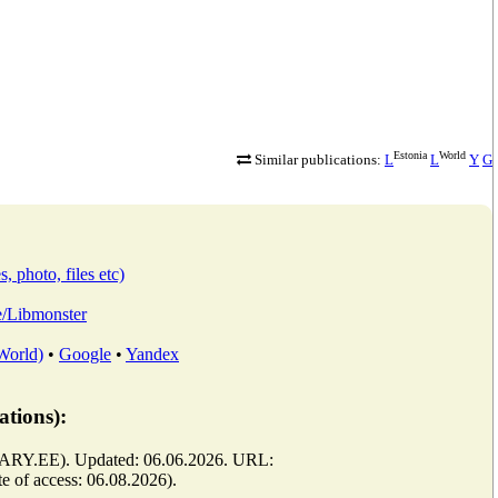
Estonia
World
Similar publications:
L
L
Y
G
, photo, files etc)
ee/Libmonster
 World)
•
Google
•
Yandex
ations):
IBRARY.EE). Updated: 06.06.2026. URL:
te of access: 06.08.2026).