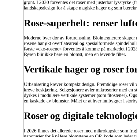
grønt. I 2030 forventes det roser med justerbar lysstyrke (fr
landskapsdesign for å skape magiske hager og som bærekraf
Rose-superhelt: renser luft
Moderne byer dør av forurensning. Biointegnerere skaper
rosene har økt overflateareal og spesialformede spindelhull.
første «eko-rosene» forventes å komme på markedet i 2028.
Røren blir ikke bare en blomst, men en levende filter.
Vertikale hager og roser f
Urbanisering krever kompakt design. Fremtidige roser vil 
kreve beskjæring. Selgesjonere avler mikrosorter med en s
dyrkes i modulære vertikale systemer (som fitostener). Og
en kaskade av blomster. Målet er at hver innbygger i storb
Roser og digitale teknolog
I 2026 finnes det allerede roser med mikrokapsler som frig
nanotusjer for å påføre blomstene en QR-kode som leder til