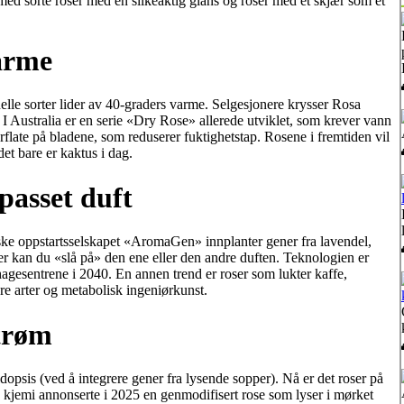
med sorte roser med en silkeaktig glans og roser med et skjær som et
varme
lle sorter lider av 40-graders varme. Selgesjonere krysser Rosa
. I Australia er en serie «Dry Rose» allerede utviklet, som krever vann
erflate på bladene, som reduserer fuktighetstap. Rosene i fremtiden vil
t bare er kaktus i dag.
passet duft
iske oppstartsselskapet «AromaGen» innplanter gener fra lavendel,
gger kan du «slå på» den ene eller den andre duften. Teknologien er
i hagesentrene i 2040. En annen trend er roser som lukter kaffe,
re arter og metabolisk ingeniørkunst.
strøm
dopsis (ved å integrere gener fra lysende sopper). Nå er det roser på
isk kjemi annonserte i 2025 en genmodifisert rose som lyser i mørket