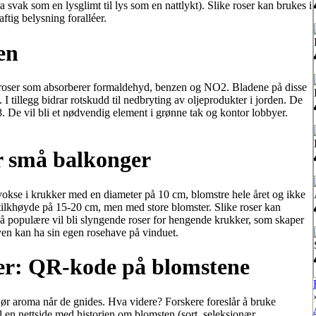
a svak som en lysglimt til lys som en nattlykt). Slike roser kan brukes i
tig belysning foralléer.
en
 roser som absorberer formaldehyd, benzen og NO2. Bladene på disse
 I tillegg bidrar rotskudd til nedbryting av oljeprodukter i jorden. De
 De vil bli et nødvendig element i grønne tak og kontor lobbyer.
or små balkonger
vokse i krukker med en diameter på 10 cm, blomstre hele året og ikke
tilkhøyde på 15-20 cm, men med store blomster. Slike roser kan
så populære vil bli slyngende roser for hengende krukker, som skaper
yen kan ha sin egen rosehave på vinduet.
ier: QR-kode på blomstene
jør aroma når de gnides. Hva videre? Forskere foreslår å bruke
 en nettside med historien om blomsten (sort, seleksjonær,