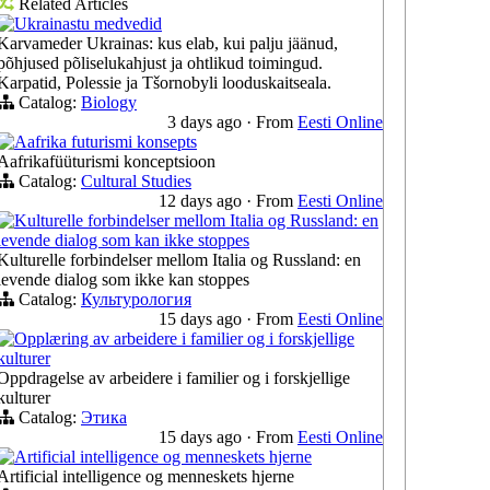
Related Articles
Ukrainastu medvedid
Karvameder Ukrainas: kus elab, kui palju jäänud,
põhjused põliselukahjust ja ohtlikud toimingud.
Karpatid, Polessie ja Tšornobyli looduskaitseala.
Catalog:
Biology
3 days ago
·
From
Eesti Online
Aafrika futurismi konsepts
Aafrikafüüturismi konceptsioon
Catalog:
Cultural Studies
12 days ago
·
From
Eesti Online
Kulturelle forbindelser mellom Italia og Russland: en
levende dialog som kan ikke stoppes
Kulturelle forbindelser mellom Italia og Russland: en
levende dialog som ikke kan stoppes
Catalog:
Культурология
15 days ago
·
From
Eesti Online
Opplæring av arbeidere i familier og i forskjellige
kulturer
Oppdragelse av arbeidere i familier og i forskjellige
kulturer
Catalog:
Этика
15 days ago
·
From
Eesti Online
Artificial intelligence og menneskets hjerne
Artificial intelligence og menneskets hjerne