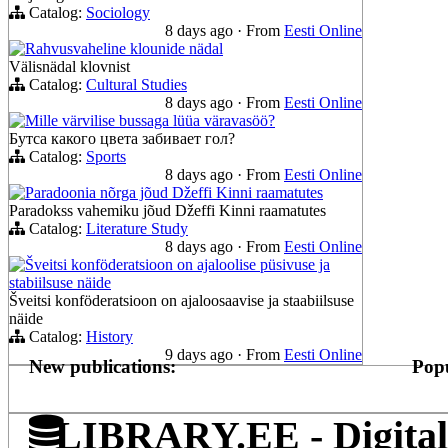
Catalog:
Sociology
8 days ago
·
From
Eesti Online
Rahvusvaheline klounide nädal
Välisnädal klovnist
Catalog:
Cultural Studies
8 days ago
·
From
Eesti Online
Mille värvilise bussaga lüüa väravasöö?
Бутса какого цвета забивает гол?
Catalog:
Sports
8 days ago
·
From
Eesti Online
Paradoonia nõrga jõud Džeffi Kinni raamatutes
Paradokss vahemiku jõud Džeffi Kinni raamatutes
Catalog:
Literature Study
8 days ago
·
From
Eesti Online
Šveitsi konföderatsioon on ajaloolise püsivuse ja
stabiilsuse näide
Šveitsi konföderatsioon on ajaloosaavise ja staabiilsuse
näide
Catalog:
History
9 days ago
·
From
Eesti Online
New publications:
Popu
LIBRARY.EE - Digital 