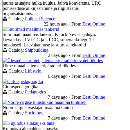
juures asutajate hulka kuulus. Jaltva konverents, ÜRO
põhiseaduse allkirjastamine ja riigi staatus
organisatsioonis.
Catalog:
Political Science
22 hours ago
·
From
Eesti Online
Suurimad maailmas tankerid
Suurimad maailmas tankrid: Knock Nevisi ajalugu,
laeva klassid VLCC ja ULCC, supertankritege TI
omadused. Laevakannuse ja suuruse rekordid
Catalog:
Shipbuilding
2 days ago
·
From
Eesti Online
Ülesmõiste rüütel ja tema eripärad erinevatel riikides
Ülme rituaal ja tema eripärad eri riikides
Catalog:
Lifestyle
6 days ago
·
From
Eesti Online
Cirkuspedagoogika
Cirkuspedagoogika
Catalog:
Pedagogics
7 days ago
·
From
Eesti Online
Noore cirgise kunstnikud maailma tuntuselt
Noore cirge lavastajad maailma tuntusel
Catalog:
Sociology
7 days ago
·
From
Eesti Online
Kujundus allakäijaks täna
Kujunägu allkaalikas tänaseks