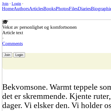
Join
·
Login
·
Home
Authors
Articles
Books
Photos
Files
Diaries
Biographi
Vekst av personlighet og komfortsonen
Article text
·
Comments
Join
Login
Bekvomsone. Warmt teppele som 
det er skremmende. Kjente ruter, 
dager. Vi elsker den. Vi holder o