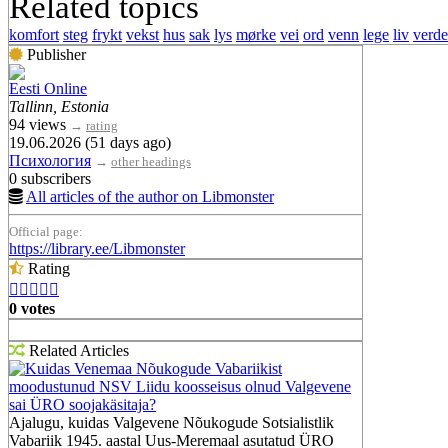
Related topics
komfort
steg
frykt
vekst
hus
sak
lys
mørke
vei
ord
venn
lege
liv
verd
Publisher
Eesti Online
Tallinn, Estonia
94 views
→
rating
19.06.2026 (51 days ago)
Психология
→
other headings
0 subscribers
All articles of the author on Libmonster
Official page:
https://library.ee/Libmonster
Rating





0 votes
Related Articles
Kuidas Venemaa Nõukogude Vabariikist
moodustunud NSV Liidu koosseisus olnud Valgevene
sai ÜRO soojakäsitaja?
Ajalugu, kuidas Valgevene Nõukogude Sotsialistlik
Vabariik 1945. aastal Uus-Meremaal asutatud ÜRO