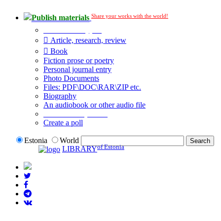
Share your works with the world!
Publish materials
Publication type?
Article, research, review
Book
Fiction prose or poetry
Personal journal entry
Photo Documents
Files: PDF\DOC\RAR\ZIP etc.
Biography
An audiobook or other audio file
Additional options:
Create a poll
Estonia
World
of Estonia
LIBRARY