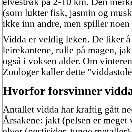
elvestrøk på 2-10 km. Den merk
(som lukter fisk, jasmin og musk
ikke inn andre, men spiller noe
Vidda er veldig leken. De liker å 
leirekantene, rulle på magen, jak
også i voksen alder. Om vinteren 
Zoologer kaller dette "viddastole
Hvorfor forsvinner vidd
Antallet vidda har kraftig gått ne
Årsakene: jakt (pelsen er meget 
elver (pestisider, tunge metaller)