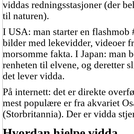
viddas redningsstasjoner (der be
til naturen).
I USA: man starter en flashmob 
bilder med lekevidder, videoer f
morsomme fakta. I Japan: man bø
renheten til elvene, og deretter s
det lever vidda.
På internett: det er direkte over
mest populære er fra akvariet O
(Storbritannia). Der er vidda stj
Hvordan hjelpe vidda