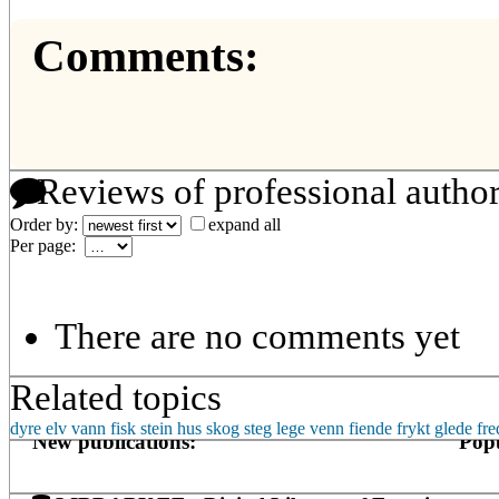
Comments:
Reviews of professional autho
Order by:
expand all
Per page:
There are no comments yet
Related topics
dyre
elv
vann
fisk
stein
hus
skog
steg
lege
venn
fiende
frykt
glede
fre
New publications:
Popu