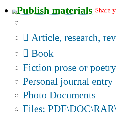
Publish materials
Share y
Publication type?
Article, research, re
Book
Fiction prose or poetr
Personal journal entry
Photo Documents
Files: PDF\DOC\RAR\