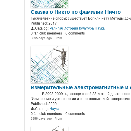
Сказка о Никто по фамилии Ничто
Тысячелетние споры: существует Бог или нет? Методы дока
Published: 2017
Catalog:
Религия
История
Культура
Наука
0 fan club members
·
0 comments
3355 days ago
·
From
Измерительные электромагнитные и 
В 2008-2009 гг., в конце своей 28-летней деятельности 
“Измерение и учет энергии и энергоносителей в энергосист
Published: 2009
Catalog:
Наука
0 fan club members
·
0 comments
3386 days ago
·
From