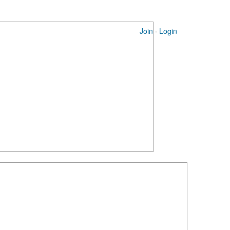
Join
·
Login