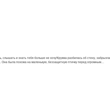
ь, слышать и знать тебя больше не хочу!Кружка разбилась об стену, забрызга
х. Она была похожа на маленькую, беззащитную птичку перед огромным…