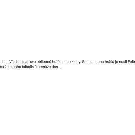
ují fotbal. Všichni mají své oblíbené hráče nebo kluby. Snem mnoha hráčů je nosit 
 něco že mnoho fotbalistů nemůže dos…