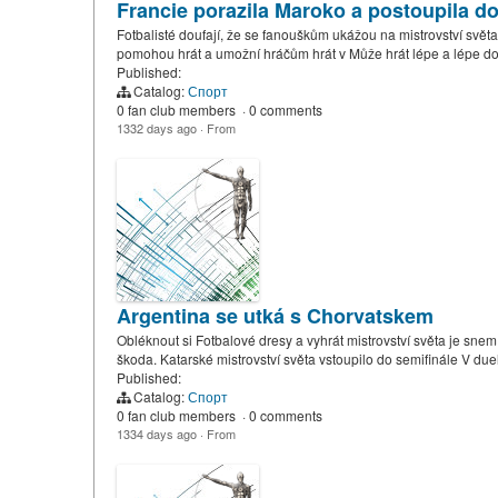
Francie porazila Maroko a postoupila do
Fotbalisté doufají, že se fanouškům ukážou na mistrovství světa
pomohou hrát a umožní hráčům hrát v Může hrát lépe a lépe d
Published:
Catalog:
Спорт
0 fan club members
·
0 comments
1332 days ago
·
From
Argentina se utká s Chorvatskem
Obléknout si Fotbalové dresy a vyhrát mistrovství světa je sne
škoda. Katarské mistrovství světa vstoupilo do semifinále V duel
Published:
Catalog:
Спорт
0 fan club members
·
0 comments
1334 days ago
·
From