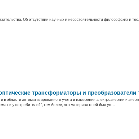
зательства. Об отсутствии научных и несостоятельности философских и тео
оптические трансформаторы и преобразователи 
в области автоматизированного учета и измерения электроэнергии и энерго
емах и у потребителей”, тем более, что материал к ней был уж…