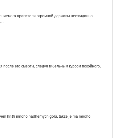
меняемого правителя огромной державы неожиданно
 …
 после его смерти, следуя гибельным курсом покойного,
alovém hřišti mnoho nádherných gólů, takže je má mnoho