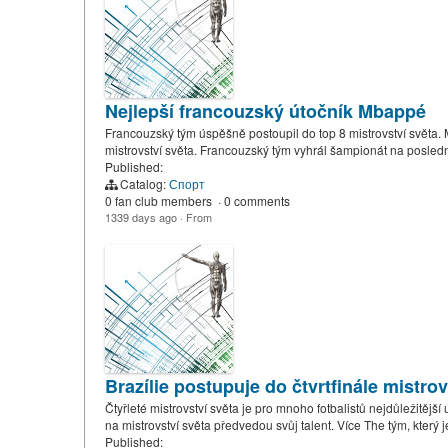
Nejlepší francouzský útočník Mbappé
Francouzský tým úspěšně postoupil do top 8 mistrovství světa. M
mistrovství světa. Francouzský tým vyhrál šampionát na posled
Published:
Catalog:
Спорт
0 fan club members
·
0 comments
1339 days ago
·
From
Brazílie postupuje do čtvrtfinále mistrov
Čtyřleté mistrovství světa je pro mnoho fotbalistů nejdůležitějš
na mistrovství světa předvedou svůj talent. Více The tým, který
Published: