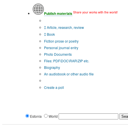
Share your works with the world!
Publish materials
Publication type?
Article, research, review
Book
Fiction prose or poetry
Personal journal entry
Photo Documents
Files: PDF\DOC\RAR\ZIP etc.
Biography
An audiobook or other audio file
Additional options:
Create a poll
Estonia
World