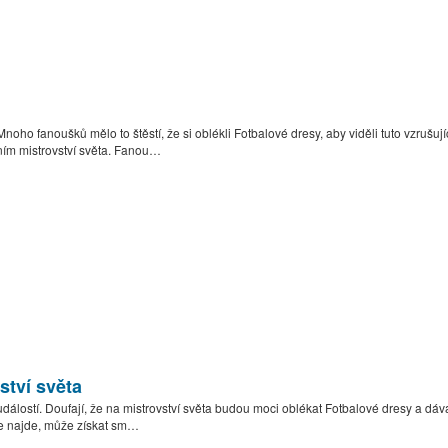
noho fanoušků mělo to štěstí, že si oblékli Fotbalové dresy, aby viděli tuto vzrušu
ním mistrovství světa. Fanou…
ství světa
í událostí. Doufají, že na mistrovství světa budou moci oblékat Fotbalové dresy a dá
 je najde, může získat sm…