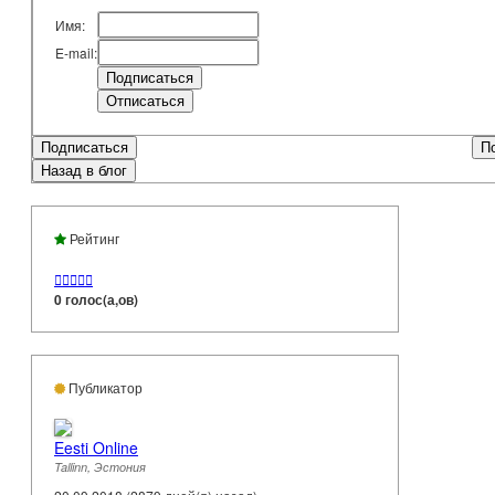
Имя:
E-mail:
Подписаться
П
Назад в блог
Рейтинг





0 голос(а,ов)
Публикатор
Eesti Online
Tallinn, Эстония