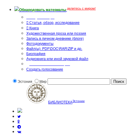
делитесь с миром!
Обнародовать материалы
Тип публикации
Статья, обзор, исследование
Книга
Художественная проза или поэзия
Запись в личном дневнике (блоге)
Фотодокументы
Файл(ы): PDF\DOC\RAR\ZIP и др.
Биография
Аудиокнига или иной звуковой файл
Дополнительные опции:
Создать голосование
Эстония
Мир
Эстонии
БИБЛИОТЕКА