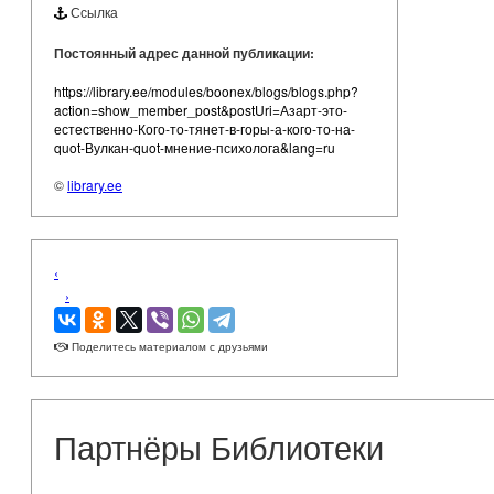
Ссылка
Постоянный адрес данной публикации:
https://library.ee/modules/boonex/blogs/blogs.php?
action=show_member_post&postUri=Азарт-это-
естественно-Кого-то-тянет-в-горы-а-кого-то-на-
quot-Вулкан-quot-мнение-психолога&lang=ru
©
library.ee
‹
›
Поделитесь материалом с друзьями
Партнёры Библиотеки