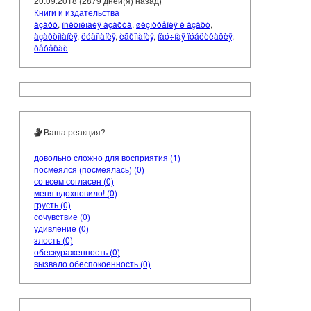
20.09.2018 (2879 дней(я) назад)
Книги и издательства
àçàðò
,
ïñèõîëîãèÿ àçàðòà
,
øèçîôðåíèÿ è àçàðò
,
àçàðòîìàíèÿ
,
ëóäîìàíèÿ
,
èãðîìàíèÿ
,
íàó÷íàÿ ïóáëèêàöèÿ
,
ðåôåðàò
Ваша реакция?
довольно сложно для восприятия (1)
посмеялся (посмеялась) (0)
со всем согласен (0)
меня вдохновило! (0)
грусть (0)
сочувствие (0)
удивление (0)
злость (0)
обескураженность (0)
вызвало обеспокоенность (0)