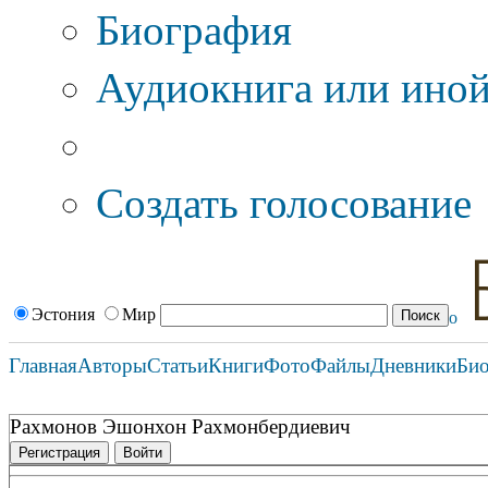
Биография
Аудиокнига или иной
Дополнительные оп
Создать голосование
Эстония
Мир
Главная
Авторы
Статьи
Книги
Фото
Файлы
Дневники
Би
Рахмонов Эшонхон Рахмонбердиевич
Регистрация
Войти