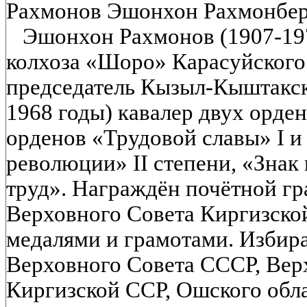
Рахмонов Эшонхон Рахмонбе
Эшонхон Рахмонов (1907-197
колхоза «Шоро» Карасуйского 
председатель Кызыл-Кыштакско
1968 годы) кавалер двух орде
орденов «Трудовой славы» I и 
революции» II степени, «Знак
труд». Награждён почётной г
Верховного Совета Киргизско
медалями и грамотами. Избир
Верховного Совета СССР, Вер
Киргизской ССР, Ошского обла