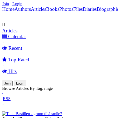
Join
·
Login
·
Home
Authors
Articles
Books
Photos
Files
Diaries
Biographi
Articles
Calendar
·
Recent
·
Top Rated
·
Hits
Join
Login
Browse Articles By Tag: ringe
‹
RSS
›
Ta ta Bastillen - grunn til å smile?