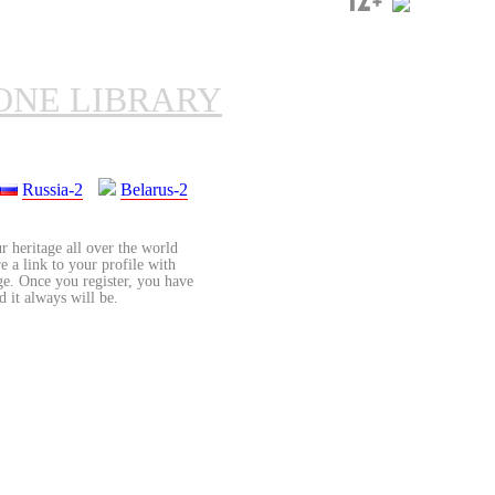
ONE LIBRARY
Russia-2
Belarus-2
r heritage all over the world
re a link to your profile with
age. Once you register, you have
d it always will be.