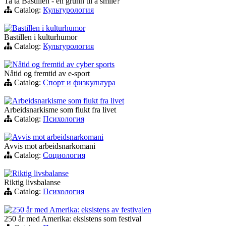
Ta ta Bastillen - en grunn til å smile?
Catalog:
Культурология
Bastillen i kulturhumor
Bastillen i kulturhumor
Catalog:
Культурология
Nåtid og fremtid av cyber sports
Nåtid og fremtid av e-sport
Catalog:
Спорт и физкультура
Arbeidsnarkisme som flukt fra livet
Arbeidsnarkisme som flukt fra livet
Catalog:
Психология
Avvis mot arbeidsnarkomani
Avvis mot arbeidsnarkomani
Catalog:
Социология
Riktig livsbalanse
Riktig livsbalanse
Catalog:
Психология
250 år med Amerika: eksistens av festivalen
250 år med Amerika: eksistens som festival