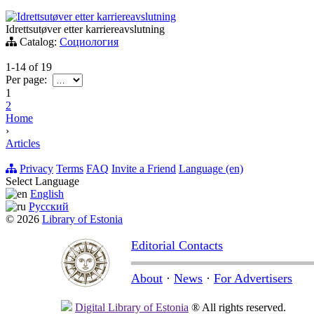
Idrettsutøver etter karriereavslutning
Idrettsutøver etter karriereavslutning
Catalog:
Социология
1-14
of
19
Per page:
1
2
Home
›
Articles
Privacy
Terms
FAQ
Invite a Friend
Language (en)
Select Language
English
Русский
© 2026
Library of Estonia
Editorial Contacts
About
·
News
·
For Advertisers
Digital Library of Estonia
® All rights reserved.