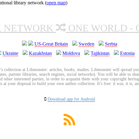
ional library network (
open map
)
R NETWORK
ONE WORLD - 
US-Great Britain
Sweden
Serbia
Ukraine
Kazakhstan
Moldova
Tajikistan
Estonia
's collection at Libmonster: articles, books, studies. Libmonster will spread you
tes, partner libraries, search engines, social networks). You will be able to sha
nd other interested parties, in order to acquaint them with your copyright herit
 at your disposal to build your own author collection. It's free: it was, it is, an
Download app for Android