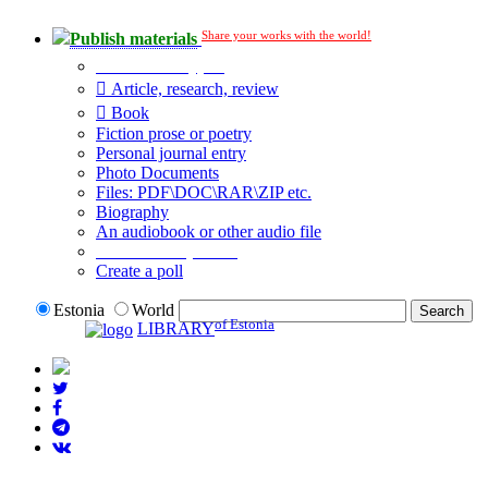
Share your works with the world!
Publish materials
Publication type?
Article, research, review
Book
Fiction prose or poetry
Personal journal entry
Photo Documents
Files: PDF\DOC\RAR\ZIP etc.
Biography
An audiobook or other audio file
Additional options:
Create a poll
Estonia
World
of Estonia
LIBRARY