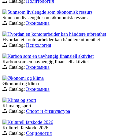
Catalog:
Политология
Sunnsom livslengde som økonomisk ressurs
Sunnsom livslengde som økonomisk ressurs
Catalog:
Экономика
Hvordan en kontorarbeider kan håndtere utbrenthet
Hvordan et kontorarbeider kan håndtere utbrenthet
Catalog:
Психология
Karbon som en uavhengig finansiell aktivitet
Karbon som en uavhengig finansiell aktivitet
Catalog:
Экономика
Økonomi og klima
Økonomi og klima
Catalog:
Экономика
Klima og sport
Klima og sport
Catalog:
Спорт и физкультура
Kulturell farskode 2026
Kulturell farskode 2026
Catalog:
Социология