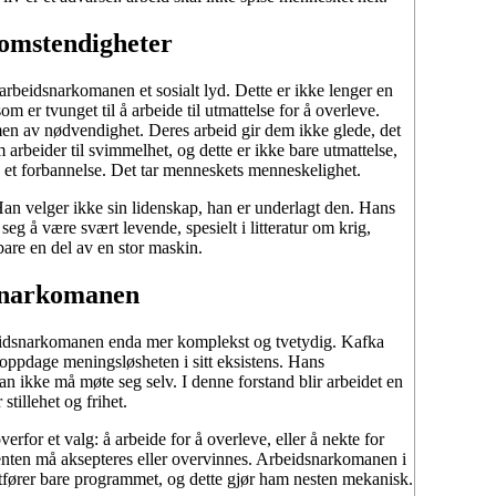
 omstendigheter
 av arbeidsnarkomanen et sosialt lyd. Dette er ikke lenger en
 er tvunget til å arbeide til utmattelse for å overleve.
 men av nødvendighet. Deres arbeid gir dem ikke glede, det
arbeider til svimmelhet, og dette er ikke bare utmattelse,
n et forbannelse. Det tar menneskets menneskelighet.
Han velger ikke sin lidenskap, han er underlagt den. Hans
seg å være svært levende, spesielt i litteratur om krig,
are en del av en stor maskin.
dsnarkomanen
beidsnarkomanen enda mer komplekst og tvetydig. Kafka
 oppdage meningsløsheten i sitt eksistens. Hans
han ikke må møte seg selv. I denne forstand blir arbeidet en
tillehet og frihet.
verfor et valg: å arbeide for å overleve, eller å nekte for
enten må aksepteres eller overvinnes. Arbeidsnarkomanen i
 utfører bare programmet, og dette gjør ham nesten mekanisk.