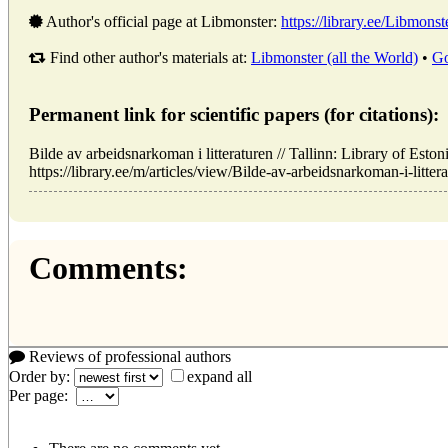
Author's official page at Libmonster:
https://library.ee/Libmonst
Find other author's materials at:
Libmonster (all the World)
•
Go
Permanent link for scientific papers (for citations):
Bilde av arbeidsnarkoman i litteraturen // Tallinn: Library of 
https://library.ee/m/articles/view/Bilde-av-arbeidsnarkoman-i-litter
Comments:
Reviews of professional authors
Order by:
expand all
Per page: