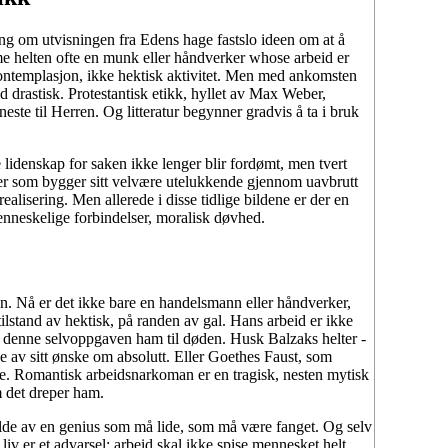
ling om utvisningen fra Edens hage fastslo ideen om at å
omme helten ofte en munk eller håndverker whose arbeid er
g kontemplasjon, ikke hektisk aktivitet. Men med ankomsten
id drastisk. Protestantisk etikk, hyllet av Max Weber,
este til Herren. Og litteratur begynner gradvis å ta i bruk
 lidenskap for saken ikke lenger blir fordømt, men tvert
ker som bygger sitt velvære utelukkende gjennom uavbrutt
ealisering. Men allerede i disse tidlige bildene er der en
enneskelige forbindelser, moralisk døvhed.
n. Nå er det ikke bare en handelsmann eller håndverker,
ilstand av hektisk, på randen av gal. Hans arbeid er ikke
fører denne selvoppgaven ham til døden. Husk Balzaks helter -
e av sitt ønske om absolutt. Eller Goethes Faust, som
pe. Romantisk arbeidsnarkoman er en tragisk, nesten mytisk
m det dreper ham.
t bilde av en genius som må lide, som må være fanget. Og selv
v er et advarsel: arbeid skal ikke spise mennesket helt.