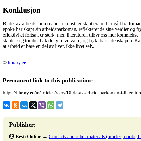
Konklusjon
Bildet av arbeidsnarkomanen i kunstnerisk litteratur har gått fra forbannel
epoke har skapt sin arbeidsnarkoman, reflekterende sine verdier og fry
effektivitet fortsatt er sterk, men litteraturen tilbyr oss mer komplekse,
skjuler seg tomhet bak det ytre velvære, og frykt bak lidenskapen. Ka
at arbeid er bare en del av livet, ikke livet selv.
©
library.ee
Permanent link to this publication:
https://library.ee/m/articles/view/Bilde-av-arbeidsnarkoman-i-litteratur
Publisher:
Eesti Online
→
Contacts and other materials (articles, photo, fi