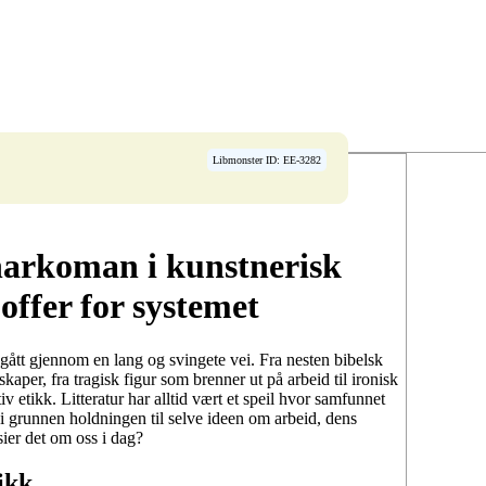
Libmonster ID: EE-3282
snarkoman i kunstnerisk
 offer for systemet
d gått gjennom en lang og svingete vei. Fra nesten bibelsk
skaper, fra tragisk figur som brenner ut på arbeid til ironisk
iv etikk. Litteratur har alltid vært et speil hvor samfunnet
 i grunnen holdningen til selve ideen om arbeid, dens
sier det om oss i dag?
tikk