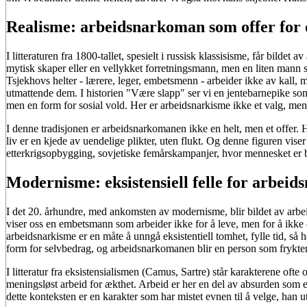
Realisme: arbeidsnarkoman som offer for
I litteraturen fra 1800-tallet, spesielt i russisk klassisisme, får bildet
mytisk skaper eller en vellykket forretningsmann, men en liten mann som
Tsjekhovs helter - lærere, leger, embetsmenn - arbeider ikke av kall,
utmattende dem. I historien "Være slapp" ser vi en jentebarnepike som 
men en form for sosial vold. Her er arbeidsnarkisme ikke et valg, me
I denne tradisjonen er arbeidsnarkomanen ikke en helt, men et offer. 
liv er en kjede av uendelige plikter, uten flukt. Og denne figuren viser 
etterkrigsopbygging, sovjetiske femårskampanjer, hvor mennesket er b
Modernisme: eksistensiell felle for arbei
I det 20. århundre, med ankomsten av modernisme, blir bildet av ar
viser oss en embetsmann som arbeider ikke for å leve, men for å ikke
arbeidsnarkisme er en måte å unngå eksistentiell tomhet, fylle tid, så 
form for selvbedrag, og arbeidsnarkomanen blir en person som frykter s
I litteratur fra eksistensialismen (Camus, Sartre) står karakterene ofte o
meningsløst arbeid for ækthet. Arbeid er her en del av absurden som 
dette konteksten er en karakter som har mistet evnen til å velge, han