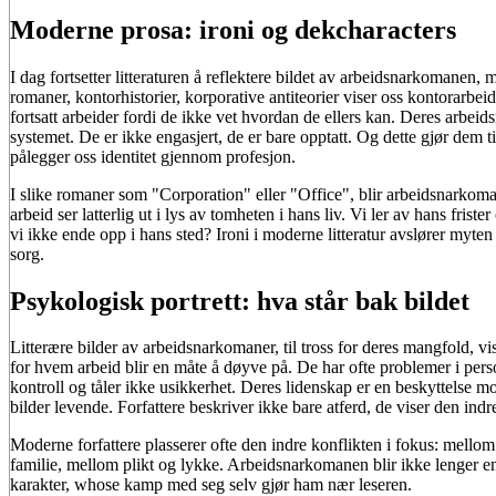
Moderne prosa: ironi og dekcharacters
I dag fortsetter litteraturen å reflektere bildet av arbeidsnarkomanen
romaner, kontorhistorier, korporative antiteorier viser oss kontorarbe
fortsatt arbeider fordi de ikke vet hvordan de ellers kan. Deres arbei
systemet. De er ikke engasjert, de er bare opptatt. Og dette gjør dem ti
pålegger oss identitet gjennom profesjon.
I slike romaner som "Corporation" eller "Office", blir arbeidsnarkoma
arbeid ser latterlig ut i lys av tomheten i hans liv. Vi ler av hans frist
vi ikke ende opp i hans sted? Ironi i moderne litteratur avslører myten
sorg.
Psykologisk portrett: hva står bak bildet
Litterære bilder av arbeidsnarkomaner, til tross for deres mangfold, vi
for hvem arbeid blir en måte å døyve på. De har ofte problemer i perso
kontroll og tåler ikke usikkerhet. Deres lidenskap er en beskyttelse m
bilder levende. Forfattere beskriver ikke bare atferd, de viser den ind
Moderne forfattere plasserer ofte den indre konflikten i fokus: mell
familie, mellom plikt og lykke. Arbeidsnarkomanen blir ikke lenger en
karakter, whose kamp med seg selv gjør ham nær leseren.