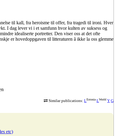
se til kall, fra heroisme til offer, fra tragedi til ironi. Hver
kt. I dag lever vi i et samfunn hvor kulten av suksess og
 mindre idealiserte portretter. Den viser oss at det ofte
nskje er hovedoppgaven til litteraturen å ikke la oss glemme
en
Estonia
World
Similar publications:
L
L
Y
G
les etc)