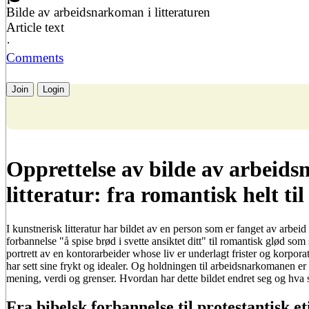
Bilde av arbeidsnarkoman i litteraturen
Article text
·
Comments
Join
Login
Opprettelse av bilde av arbeid
litteratur: fra romantisk helt til
I kunstnerisk litteratur har bildet av en person som er fanget av arbei
forbannelse "å spise brød i svette ansiktet ditt" til romantisk glød som 
portrett av en kontorarbeider whose liv er underlagt frister og korporat
har sett sine frykt og idealer. Og holdningen til arbeidsnarkomanen er
mening, verdi og grenser. Hvordan har dette bildet endret seg og hva 
Fra bibelsk forbannelse til protestantisk e