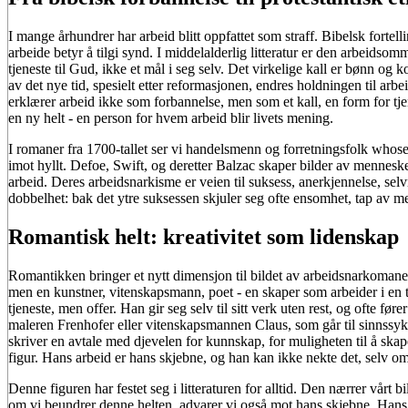
I mange århundrer har arbeid blitt oppfattet som straff. Bibelsk fortel
arbeide betyr å tilgi synd. I middelalderlig litteratur er den arbeids
tjeneste til Gud, ikke et mål i seg selv. Det virkelige kall er bønn o
av det nye tid, spesielt etter reformasjonen, endres holdningen til arbe
erklærer arbeid ikke som forbannelse, men som et kall, en form for tjen
en ny helt - en person for hvem arbeid blir livets mening.
I romaner fra 1700-tallet ser vi handelsmenn og forretningsfolk whose
imot hyllt. Defoe, Swift, og deretter Balzac skaper bilder av mennes
arbeid. Deres arbeidsnarkisme er veien til suksess, anerkjennelse, selvr
dobbelhet: bak det ytre suksessen skjuler seg ofte ensomhet, tap av m
Romantisk helt: kreativitet som lidenskap
Romantikken bringer et nytt dimensjon til bildet av arbeidsnarkomane
men en kunstner, vitenskapsmann, poet - en skaper som arbeider i en t
tjeneste, men offer. Han gir seg selv til sitt verk uten rest, og ofte 
maleren Frenhofer eller vitenskapsmannen Claus, som går til sinnssyk
skriver en avtale med djevelen for kunnskap, for muligheten til å ska
figur. Hans arbeid er hans skjebne, og han kan ikke nekte det, selv o
Denne figuren har festet seg i litteraturen for alltid. Den nærrer vår
om vi beundrer denne helten, advarer vi også mot hans skjebne. Hans li