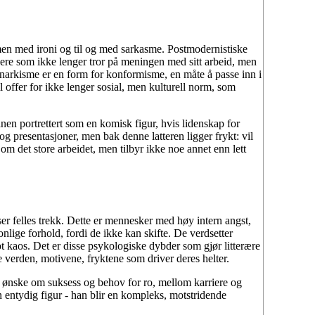
, men med ironi og til og med sarkasme. Postmodernistiske
idere som ikke lenger tror på meningen med sitt arbeid, men
dsnarkisme er en form for konformisme, en måte å passe inn i
l offer for ikke lenger sosial, men kulturell norm, som
nen portrettert som en komisk figur, hvis lidenskap for
er og presentasjoner, men bak denne latteren ligger frykt: vil
 om det store arbeidet, men tilbyr ikke noe annet enn lett
ser felles trekk. Dette er mennesker med høy intern angst,
nlige forhold, fordi de ikke kan skifte. De verdsetter
ot kaos. Det er disse psykologiske dybder som gjør litterære
re verden, motivene, fryktene som driver deres helter.
om ønske om suksess og behov for ro, mellom karriere og
 entydig figur - han blir en kompleks, motstridende