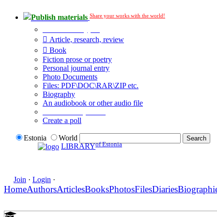
Share your works with the world!
Publish materials
Publication type?
Article, research, review
Book
Fiction prose or poetry
Personal journal entry
Photo Documents
Files: PDF\DOC\RAR\ZIP etc.
Biography
An audiobook or other audio file
Additional options:
Create a poll
Estonia
World
of Estonia
LIBRARY
Join
·
Login
·
Home
Authors
Articles
Books
Photos
Files
Diaries
Biographi