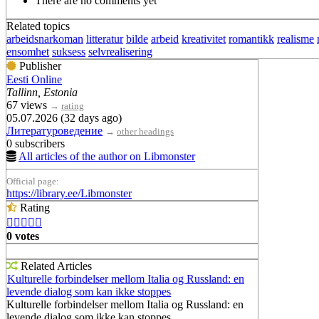
There are no comments yet
Related topics
arbeidsnarkoman
litteratur
bilde
arbeid
kreativitet
romantikk
realisme
ensomhet
suksess
selvrealisering
Publisher
Eesti Online
Tallinn, Estonia
67 views
→
rating
05.07.2026 (32 days ago)
Литературоведение
→
other headings
0 subscribers
All articles of the author on Libmonster
Official page:
https://library.ee/Libmonster
Rating





0 votes
Related Articles
Kulturelle forbindelser mellom Italia og Russland: en
levende dialog som kan ikke stoppes
Kulturelle forbindelser mellom Italia og Russland: en
levende dialog som ikke kan stoppes