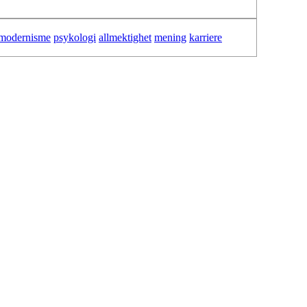
modernisme
psykologi
allmektighet
mening
karriere