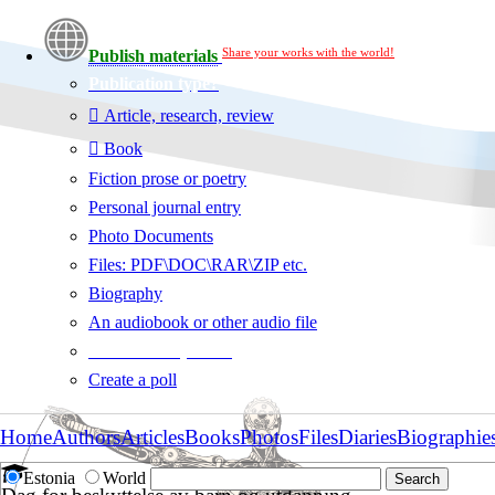
Share your works with the world!
Publish materials
Publication type?
Article, research, review
Book
Fiction prose or poetry
Personal journal entry
Photo Documents
Files: PDF\DOC\RAR\ZIP etc.
Biography
An audiobook or other audio file
Additional options:
Create a poll
Home
Authors
Articles
Books
Photos
Files
Diaries
Biographie
Estonia
World