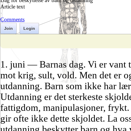
Dag for beskyttelse av barn og utdanning
Article text
·
Comments
Join
Login
1. juni — Barnas dag. Vi er vant t
mot krig, sult, vold. Men det er og
utdanning. Barn som ikke har lært 
Utdanning er det sterkeste skjold
fattigdom, manipulasjoner, frykt
gir ofte ikke dette skjoldet. La o
utdanning beskytter barn og hva v