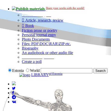
Share your works with the world!
Publish materials
Publication type?
Article, research, review
Book
Fiction prose or poetry
Personal journal entry
Photo Documents
Files: PDF\DOC\RAR\ZIP etc.
Biography
An audiobook or other audio file
Additional options:
Create a poll
Estonia
World
of Estonia
LIBRARY