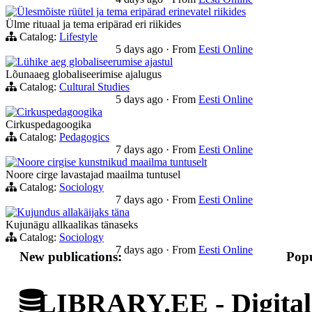
Ülesmõiste rüütel ja tema eripärad erinevatel riikides
Ülme rituaal ja tema eripärad eri riikides
Catalog:
Lifestyle
5 days ago
·
From
Eesti Online
Lühike aeg globaliseerumise ajastul
Lõunaaeg globaliseerimise ajalugus
Catalog:
Cultural Studies
5 days ago
·
From
Eesti Online
Cirkuspedagoogika
Cirkuspedagoogika
Catalog:
Pedagogics
7 days ago
·
From
Eesti Online
Noore cirgise kunstnikud maailma tuntuselt
Noore cirge lavastajad maailma tuntusel
Catalog:
Sociology
7 days ago
·
From
Eesti Online
Kujundus allakäijaks täna
Kujunägu allkaalikas tänaseks
Catalog:
Sociology
7 days ago
·
From
Eesti Online
New publications:
Popu
LIBRARY.EE - Digital 