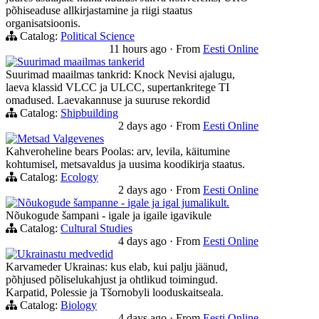
põhiseaduse allkirjastamine ja riigi staatus
organisatsioonis.
Catalog:
Political Science
11 hours ago
·
From
Eesti Online
Suurimad maailmas tankerid
Suurimad maailmas tankrid: Knock Nevisi ajalugu,
laeva klassid VLCC ja ULCC, supertankritege TI
omadused. Laevakannuse ja suuruse rekordid
Catalog:
Shipbuilding
2 days ago
·
From
Eesti Online
Metsad Valgevenes
Kahveroheline bears Poolas: arv, levila, käitumine
kohtumisel, metsavaldus ja uusima koodikirja staatus.
Catalog:
Ecology
2 days ago
·
From
Eesti Online
Nõukogude šampanne - igale ja igal jumalikult.
Nõukogude šampani - igale ja igaile igavikule
Catalog:
Cultural Studies
4 days ago
·
From
Eesti Online
Ukrainastu medvedid
Karvameder Ukrainas: kus elab, kui palju jäänud,
põhjused põliselukahjust ja ohtlikud toimingud.
Karpatid, Polessie ja Tšornobyli looduskaitseala.
Catalog:
Biology
4 days ago
·
From
Eesti Online