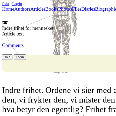
Join
·
Login
·
Home
Authors
Articles
Books
Photos
Files
Diaries
Biographi
Indre frihet for mennesket
Article text
·
Comments
Join
Login
Indre frihet. Ordene vi sier med 
den, vi frykter den, vi mister de
hva betyr den egentlig? Frihet fr