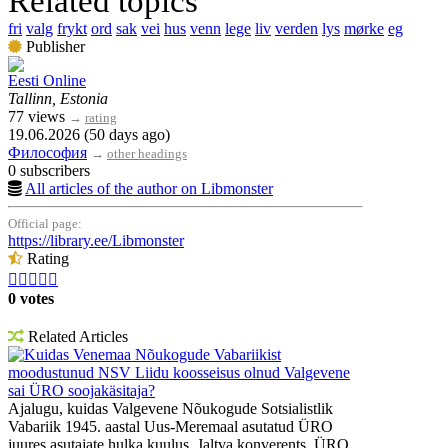
Related topics
fri
valg
frykt
ord
sak
vei
hus
venn
lege
liv
verden
lys
mørke
eg
Publisher
Eesti Online
Tallinn, Estonia
77 views
→
rating
19.06.2026 (50 days ago)
Философия
→
other headings
0 subscribers
All articles of the author on Libmonster
Official page:
https://library.ee/Libmonster
Rating





0 votes
Related Articles
Kuidas Venemaa Nõukogude Vabariikist
moodustunud NSV Liidu koosseisus olnud Valgevene
sai ÜRO soojakäsitaja?
Ajalugu, kuidas Valgevene Nõukogude Sotsialistlik
Vabariik 1945. aastal Uus-Meremaal asutatud ÜRO
juures asutajate hulka kuulus. Jaltva konverents, ÜRO