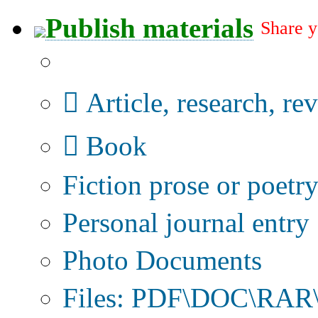
Publish materials
Share y
Publication type?
Article, research, re
Book
Fiction prose or poetr
Personal journal entry
Photo Documents
Files: PDF\DOC\RAR\