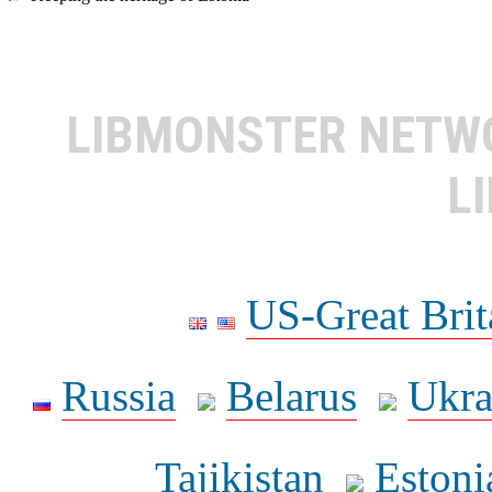
LIBMONSTER NET
L
US-Great Brit
Russia
Belarus
Ukra
Tajikistan
Estoni