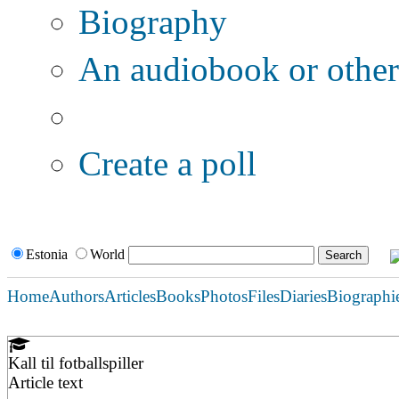
Biography
An audiobook or other 
Additional options:
Create a poll
Estonia
World
Home
Authors
Articles
Books
Photos
Files
Diaries
Biographi
Kall til fotballspiller
Article text