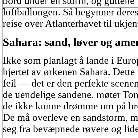
bord under en storm, og guttene b
luftballongen. Så begynner dere
reise over Atlanterhavet til ukjen
Sahara: sand, løver og am
Ikke som planlagt å lande i Euro
hjertet av ørkenen Sahara. Dette
feil — det er den perfekte scenen
de uendelige sandene, møter Tom
de ikke kunne drømme om på bre
De må overleve en sandstorm, mø
seg fra bevæpnede røvere og lide