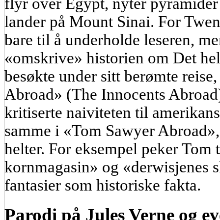
flyr over Egypt, nyter pyramider
lander på Mount Sinai. For Twen
bare til å underholde leseren, me
«omskrive» historien om Det hel
besøkte under sitt berømte reise
Abroad» (The Innocents Abroad)
kritiserte naiviteten til amerikans
samme i «Tom Sawyer Abroad»,
helter. For eksempel peker Tom 
kornmagasin» og «derwisjenes ska
fantasier som historiske fakta.
Parodi på Jules Verne og e