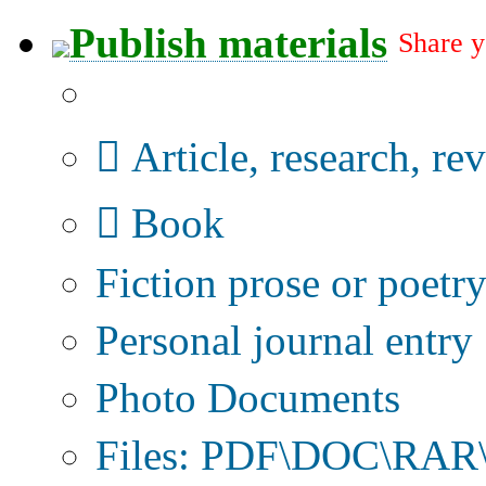
Publish materials
Share y
Publication type?
Article, research, re
Book
Fiction prose or poetr
Personal journal entry
Photo Documents
Files: PDF\DOC\RAR\