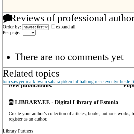
Reviews of professional autho
Order by:
expand all
Per page:
There are no comments yet
Related topics
tom sawyer
mark twain
sahara
ørken
luftballong
reise
eventyr
hekle f
New publications:
Popu
LIBRARY.EE - Digital Library of Estonia
Create your author's collection of articles, books, author's works,
register as an author.
Library Partners