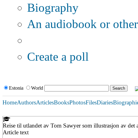
Biography
An audiobook or other 
Additional options:
Create a poll
Estonia
World
Home
Authors
Articles
Books
Photos
Files
Diaries
Biographi
Reise til utlandet av Tom Sawyer som illustrasjon av det
Article text