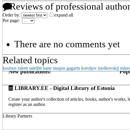
Reviews of professional autho
Order by:
expand all
Per page:
There are no comments yet
Related topics
kosmos
rakett
satellitt
bane
stasjon
gagarin
koroljov
tsiolkovskij
måne
New publications:
Popu
LIBRARY.EE - Digital Library of Estonia
Create your author's collection of articles, books, author's works,
register as an author.
Library Partners