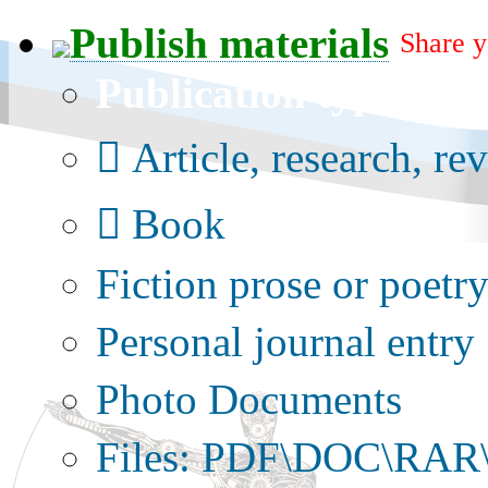
Publish materials
Share y
Publication type?
Article, research, re
Book
Fiction prose or poetr
Personal journal entry
Photo Documents
Files: PDF\DOC\RAR\