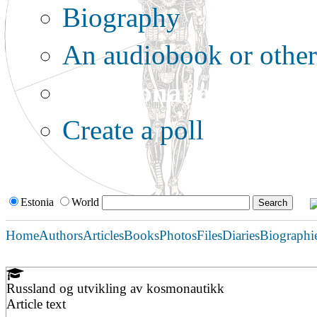
Biography
An audiobook or other 
Additional options:
Create a poll
Estonia
World
Home
Authors
Articles
Books
Photos
Files
Diaries
Biographi
Russland og utvikling av kosmonautikk
Article text