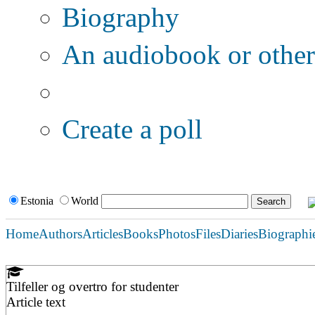
Biography
An audiobook or other 
Additional options:
Create a poll
Estonia
World
Home
Authors
Articles
Books
Photos
Files
Diaries
Biographi
Tilfeller og overtro for studenter
Article text