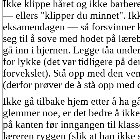
Ikke klippe håret og ikke barber
— ellers "klipper du minnet". Ik
eksamendagen — så forsvinner 
seg til å sove med hodet på læ
gå inn i hjernen. Legge tåa unde
for lykke (det var tidligere på d
forvekslet). Stå opp med den ven
(derfor prøver de å stå opp med 
Ikke gå tilbake hjem etter å ha g
glemmer noe, er det bedre å ikke
på kanten før inngangen til klas
læreren ryggen (slik at han ikke s