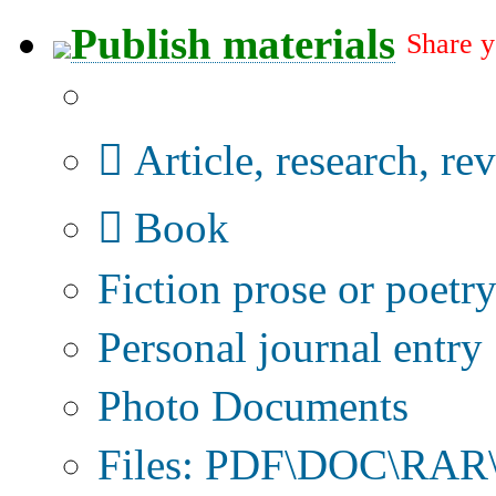
Publish materials
Share y
Publication type?
Article, research, re
Book
Fiction prose or poetr
Personal journal entry
Photo Documents
Files: PDF\DOC\RAR\