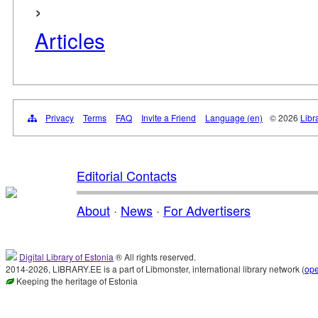
›
Articles
Privacy
Terms
FAQ
Invite a Friend
Language (en)
© 2026
Libr
Editorial Contacts
About
·
News
·
For Advertisers
Digital Library of Estonia
® All rights reserved.
2014-2026, LIBRARY.EE is a part of Libmonster, international library network (
op
Keeping the heritage of Estonia