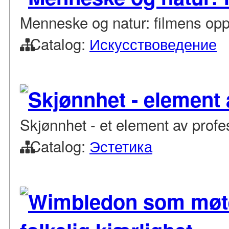
Menneske og natur: filmens op
Catalog:
Искусствоведение
Skjønnhet - element 
Skjønnhet - et element av profes
Catalog:
Эстетика
Wimbledon som møtes