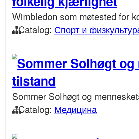
folkelig kjærlighet
Wimbledon som møtested for kong
Catalog:
Спорт и физкультур
Sommer Solhøgt og 
tilstand
Sommer Solhøgt og menneskets 
Catalog:
Медицина