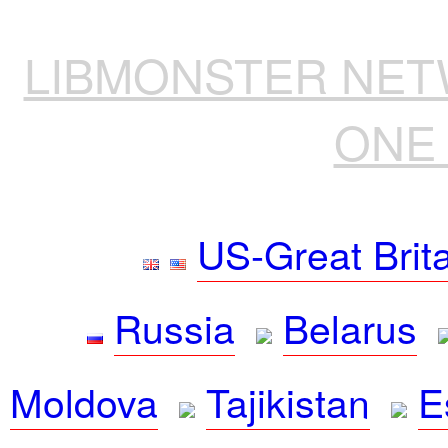
LIBMONSTER NE
ONE 
US-Great Brit
Russia
Belarus
Moldova
Tajikistan
E