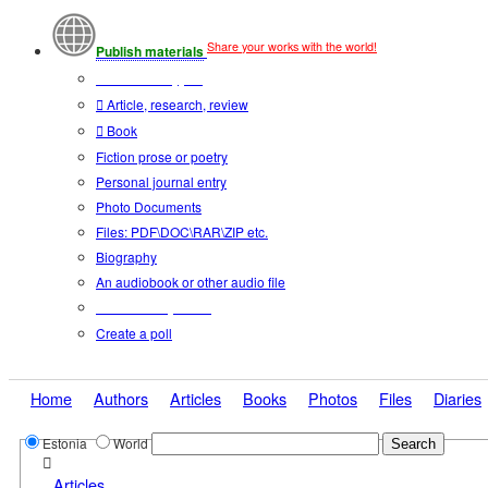
Share your works with the world!
Publish materials
Publication type?
Article, research, review
Book
Fiction prose or poetry
Personal journal entry
Photo Documents
Files: PDF\DOC\RAR\ZIP etc.
Biography
An audiobook or other audio file
Additional options:
Create a poll
Home
Authors
Articles
Books
Photos
Files
Diaries
Estonia
World
Articles