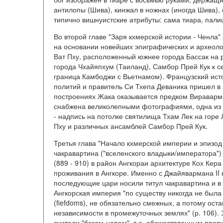
антилопы (Шива), кинжал в ножнах (иногда Шива), 
типично вишнуистские атрибуты: сама тиара, палиц
Во второй главе "Заря кхмерской истории - Ченла" 
на основании новейших эпиграфических и археоло
Ват Пху, расположенный южнее города Бассак на р
города Чхайяпхум (Таиланд), Самбор Прей Кук к с
граница Камбоджи с Вьетнамом). Французский исто
политий и правитель Си Тхепа Деваника пришел в Ва
построениях Жака оказывается предком Вираварман
снабжена великолепными фотографиями, одна из к
- надпись на потолке святилища Тхам Лек на горе 
Пху и различных ансамблей Самбор Прей Кук.
Третья глава "Начало кхмерской империи и эпизод
чакравартина ("вселенского владыки/императора")
(889 - 910) в район Ангкораи архитектуре Кох Кера
проживания в Ангкоре. Именно с Джайявармана II 
последующие цари носили титул чакравартина и в
Ангкорская империя "по существу никогда не был
(fiefdoms), не обязательно смежных, а потому о
независимости в промежуточных землях" (р. 106).
считали "богом-царем", т.е. обожествленным правит