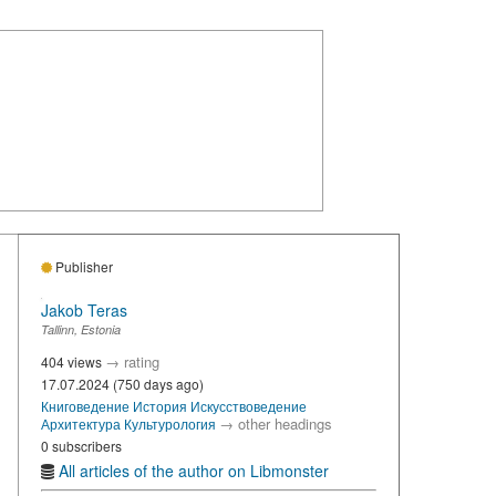
Publisher
Jakob Teras
Tallinn, Estonia
→
rating
404 views
17.07.2024 (750 days ago)
Книговедение
История
Искусствоведение
→
other headings
Архитектура
Культурология
0 subscribers
All articles of the author on Libmonster