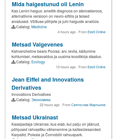
Mida haigestunud oli Lenin
Kas Lenini haigus: ametlik diagnoos on ateroskleroos,
alternatiivne versioon on nevro-sifiliis ja teised
arvatused. Võitluse põhjete ja juhi haiguste analüüs.
Catalog:
Medicine
4 hours ago
·
From
Eesti Online
Metsad Valgevenes
Kahveroheline bears Poolas: arv, levila, käitumine
kohtumisel, metsavaldus ja uusima koodikirja staatus.
Catalog:
Ecology
13 hours ago
·
From
Eesti Online
Jean Eiffel and Innovations
Derivatives
Innovations Derivatives
Catalog:
Экономика
22 hours ago
·
From
Святослав Мартынов
Metsad Ukrainast
Kassipedaja Ukrainas: kus elab, kui palju on jäänud,
põhjused rahvastiku vähenemine ja kaitseülesanded.
Karpatid, Polesie ja Čornobõli rahvuspark.