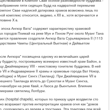
ществовании в Компонг Свае особой разновидности буддизма -
изображение пяти сидящих Будд на надвратной перемычке
в Компонг Свае надписей датировка храмов возможна лишь по
й комплекс относится, видимо, к XII в., хотя встречаются и
ловине X в.
: эпоха Ангкор Вата" содержит характеристику храмовой
вых городов Пхимай на реке Мун и Пхном Рунг около Муанг Тана
ается правление создателя Ангкор Вата Сурьявармана II (1113
 царствами Чампы (Центральный Вьетнам) и Дайвьетом
после Ангкора" посвящена одному из величайших царей
у буддисту, построившему всемирно известный храм Байон, а
цу Джайяварману VIII - неистовому гонителю буддизма. В ней
 VII и Индравармане II храмы и храмовые города Ват Нокор,
мбоджа) и Муанг Сингх (Таиланд). При Джайявармане VII в
ешнего Таиланда вплоть до Сукхотаи и Муанг Сингха,
нчанабури на реке Квай, и Лаоса до Вьентьяня. Влияние
римерами святилищ Лопбури.
 (hospital chapels), которых по приказу царя воздвигли сто
льно возражает против интерпретации храмов огня как "домов
ию, сооружались из дерева и тростника. Эта трактовка при всей