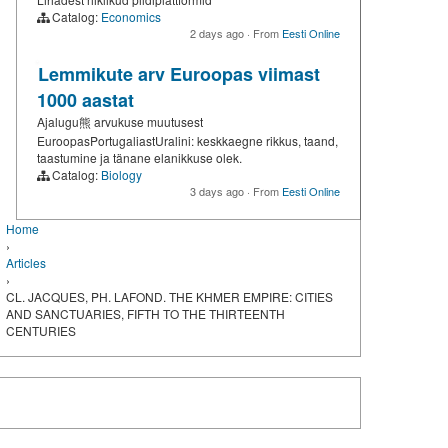
Catalog:
Economics
2 days ago
·
From
Eesti Online
Lemmikute arv Euroopas viimast
1000 aastat
Ajalugu熊 arvukuse muutusest
EuroopasPortugaliastUralini: keskkaegne rikkus, taand,
taastumine ja tänane elanikkuse olek.
Catalog:
Biology
3 days ago
·
From
Eesti Online
Home
›
Articles
›
CL. JACQUES, PH. LAFOND. THE KHMER EMPIRE: CITIES
AND SANCTUARIES, FIFTH TO THE THIRTEENTH
CENTURIES