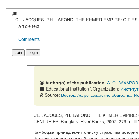
CL. JACQUES, PH. LAFOND. THE KHMER EMPIRE: CITIE
Article text
·
Comments
Join
Login
Author(s) of the publication
:
А. О. ЗАХАРОВ
Educational Institution \ Organization:
Институт
Source:
Восток. Афро-азиатские общества: История и соврем
CL. JACQUES, PH. LAFOND. THE KHMER EMPIRE:
CENTURIES. Bangkok: River Books, 2007. 279 p., ill.
Камбоджа принадлежит к числу стран, чья история
Величественные храмы Ангкора и правление крова