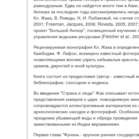
равнодушным. Едва ли найдется много тем в Азии,
Ангкора за последние годы рассматривались неодн
Кл. Жака, В. Роведы, Н. И. Рыбаковой, не считая с
2001; Freeman, Jacques, 2006; Roveda, 2005; 2007
проект "Большой Ангкор", посвященный изучению п
управления водными ресурсами [Fletcher et al., 200
Рецензируемая монография Кл. Жака в определен
Камбоджи. Ф. Лафон, всемирно известный фотогр
позволяющими воочию узреть небывалые красоты д
храмов, джунглей и иной культуры.
Книга состоит из предисловия (автор - известный и
библиографии, глоссария и индекса.
Во введении "Страна и люди" Жак описывает источ
представления кхмеров о царе, повседневную жиз
сопровождаются иллюстративным материалом из з
археологических находок и фотографий. Особенно
праздника убывающей воды и обряда проведения 
заимствованными из Индии верованиями.
Первая глава "Фунань - крупное раннее государс