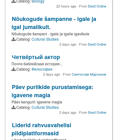
Catalog:
Biology
22 hours ago
·
From
Eesti Online
Nõukogude šampanne - igale ja
igal jumalikult.
Nõukogude šampani - igale ja igaile igavikule
Catalog:
Cultural Studies
2 days ago
·
From
Eesti Online
Четвёртый актор
Почти библейская история...
Catalog:
Философия
2 days ago
·
From
Святослав Мартынов
Päev puriikide purustamisega:
igavene magia
Päev kenguril: igavene magia
Catalog:
Cultural Studies
2 days ago
·
From
Eesti Online
Liderid rahvusvahelisi
pildiplattformasid
Lihadest riiklikud pildiplattformid