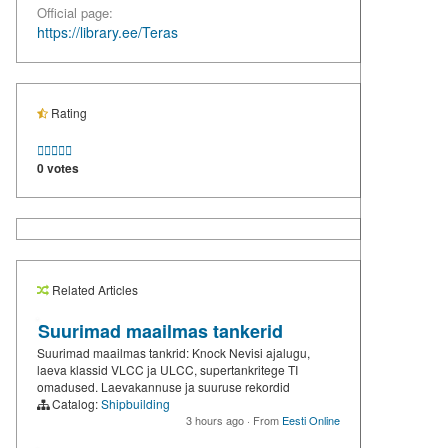
Official page:
https://library.ee/Teras
Rating





0 votes
Related Articles
Suurimad maailmas tankerid
Suurimad maailmas tankrid: Knock Nevisi ajalugu,
laeva klassid VLCC ja ULCC, supertankritege TI
omadused. Laevakannuse ja suuruse rekordid
Catalog:
Shipbuilding
3 hours ago
·
From
Eesti Online