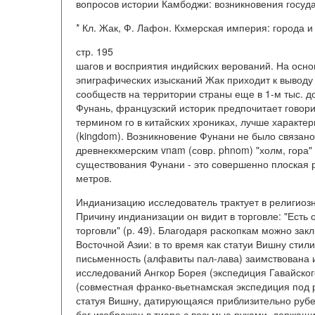
вопросов истории Камбоджи: возникновения госуда
* Кл. Жак, Ф. Лафон. Кхмерская империя: города и хр
стр. 195
шагов и восприятия индийских верований. На осно
эпиграфических изысканий Жак приходит к выводу
сообществ на территории страны еще в 1-м тыс. до 
Фунань, французский историк предпочитает говори
термином го в китайских хрониках, лучше характери
(kingdom). Возникновение Фунани не было связано
древнекхмерским vnam (совр. phnom) "холм, гора"
существования Фунани - это совершенно плоская 
метров.
Индианизацию исследователь трактует в религиозно
Причину индианизации он видит в торговле: "Есть 
торговли" (р. 49). Благодаря раскопкам можно за
Восточной Азии: в то время как статуи Вишну стил
письменность (алфавиты пал-лава) заимствована
исследований Ангкор Борея (экспедиция Гавайског
(совместная франко-вьетнамская экспедиция под 
статуя Вишну, датирующаяся приблизительно рубеж
бог изображен в тиаре с восьмью руками, держащ