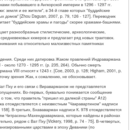
ками побывавшего в Ангкорской империи в 1296 - 1297 гг.
: земля и ее жители", в 34-й главе которых "буддийские
х домов" [Zhou Daguan, 2007, p. 79, 126 - 127]. Переводчик
считает "буддийские храмы и пагоды" скорее храмами-башнями.
ает разнообразные стилистические, археологические,
средневековых кхмеров и предлагает ряд новых трактовок.
внимания на относительно малоизвестных памятниках
рждения. Среди них датировка Жаком правлений Индравармана
- около 1270 - 1295 гг. (р. 235, 264). Обычно смерть
на VIII относят к 1243 г. [Coe, 2003, p. 128; Higham, 2001, p.
ою точку зрения Жак, к сожалению, не обосновывает.
Ват Пху и его связи с Вираварманом не представляется
 допущениях. Во-первых, буквально понимается сообщение
о том, что правитель "пришел из далекой страны" A12)
ваника отождествляется с неизвестным "Чакравартином" надписи
. 158]. В-третьих, Бхававарман надписи К. 978 отождествляется
ям Читрасены-Махендравармана, которые найдены в районах
льно, рядом с Ват Пху [Vickery, 1998, р. 74 - 75]. В-четвертых,
анизированными царствами в эпоху Деваники (по