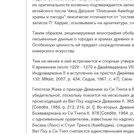
ее оригинальности косвенно подтверждается запис
китайского посла Чжоу Дагуаня "Описание Камбоджи
храмы и пагоды" лексически отличаются от "гостевы
записок П. Харрис, основываясь на архитектуре, 
Таким образом, рецензируемая монография обобщ
письменные данные о городах и храмах древних и 
Особенную ценность ей придает сосредоточение 
кхмерского искусства.
Тем не менее в ней встречаются и спорные утве
II временем около 1220 - 1270 и Джайявармана VIII 
Индравармана II и вступление на престол Джайяварма
133; Miksic, 2007, p. 434; Седов, 1967, с. 47]. Св
Гипотеза Жака о приходе Деваники из Си Тхепа в 
убедительной, поскольку покоится на нескольких
происходящей из Ват Пху надписи Деваники К. 365 
[Coedès, 1956, p. 212, 216, pi. I]. Во-вторых, Де
Бхававармана из Си Тхепа К. 978 [Coedès, 1964, p
с одноименным правителем, известным по надпис
Басака (Лаос) и Стунг Тренга (Камбоджа), следовате
Ват Пху и Си Тхеп считаются единственными инди