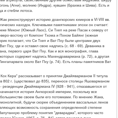
огонь (Агни), молнию (Индра), кувшин (Брахма и Шива). Есть и
а и стебли лотоса.
Жак реконструирует историю доангкорских кхмеров в VI-VIII вв.
гических находок. Ключевыми памятниками эпохи он считает:
еке Меконг (Южный Лаос), Си Тхеп на реке Пасак к северу от
еверо-востоку от Компонг Тхома и Пхном Байянг (южная
рик полагает, что Си Тхеп и Ват Пху были центрами двух
т Пху, где и оставил свою надпись (с. 68 - 69). Деваника в
а, первого царя Ват Пху. Как и вся монография, глава
оторых содержит надпись Махендравармана (р. 72), а другая
Лингапарвата около Ват Пху (р. 74). Есть планы памятников Ват
 Кох Кера" рассказывает о принятии Джайяварманом II титула
 в 802 г. (царствовал до 835), переносе столицы Яшоварманом
 - резиденции Джайявармана IV (928 - 941), отказавшегося от
начинается история Ангкорской империи, поскольку все
 большинстве своем были его потомками. По мнению Жака,
а монолитной, будучи скорее объединением вассальных ленов
ставляющих возможность сохранения определенной степени
 Запутанную проблему понятия "девараджа", которого часто
елем [Седов, 1967, с. 76 - 81], автор решает в духе