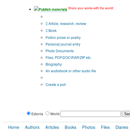
Share your works with the world!
Publish materials
Publication type?
Article, research, review
Book
Fiction prose or poetry
Personal journal entry
Photo Documents
Files: PDF\DOC\RAR\ZIP etc.
Biography
An audiobook or other audio file
Additional options:
Create a poll
Estonia
World
Home
Authors
Articles
Books
Photos
Files
Diaries