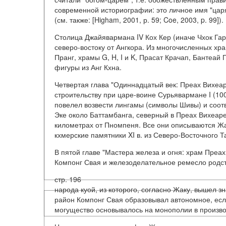
современной историографии: это личное имя "царя
(см. также: [Higham, 2001, р. 59; Coe, 2003, p. 99]).
Столица Джайявармана IV Кох Кер (иначе Чхок Гар
северо-востоку от Ангкора. Из многочисленных хр
Пранг, храмы G, H, I и K, Прасат Крачап, Бантеай
фигуры из Анг Кхна.
Четвертая глава "Одиннадцатый век: Преах Вихеа
строительству при царе-воине Сурьявармане I (10
повелел возвести лингамы (символы Шивы) и соотв
Эке около Баттамбанга, северный в Преах Вихеаре
километрах от Пномпеня. Все они описываются Ж
кхмерские памятники XI в. из Северо-Восточного 
В пятой главе "Мастера железа и огня: храм Преа
Компонг Свая и железоделательное ремесло родс
стр. 196
народа куой, из которого, согласно Жаку, вышел з
район Компонг Свая образовывал автономное, если
могущество основывалось на монополии в производ