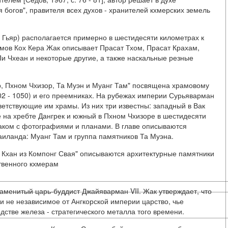
 богов", правителя всех духов - хранителей кхмерских земель
 Гьяр) располагается примерно в шестидесяти километрах к
амов Кох Кера Жак описывает Прасат Тхом, Прасат Крахам,
 Пи Чхеан и некоторые другие, а также наскальные резные
р, Пхном Чхизор, Та Муэн и Муанг Там" посвящена храмовому
02 - 1050) и его преемниках. На рубежах империи Сурьяварман
етствующие им храмы. Из них три известны: западный в Вак
 на хребте Дангрек и южный в Пхном Чхизоре в шестидесяти
аком с фотографиями и планами. В главе описываются
Таиланда: Муанг Там и группа памятников Та Муэна.
х Кхан из Компонг Свая" описываются архитектурные памятники
твенного кхмерам
наменитый царь-буддист Джайяварман VII. Жак утверждает, что
 не независимое от Ангкорской империи царство, чье
стве железа - стратегического металла того времени.