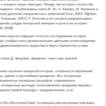
 о которых пишут ежегодно. Между тем история и искусство
ократно. Опубликованы книги М. Ко, Ч. Хайэма, М. Фримана и
татей десятков специалистов и любителей [Сое, 2003; Higham,
; Рыбакова, 2007]. Р. Флэтчер и его коллеги разрабатывают
ричин упадка Ангкорской империи и роли в ее истории
6; 2008].
ном смысле подводит итоги его исследования истории
аф, снабдил книгу великолепными цветными иллюстрациями,
ревнекхмерского зодчества и будто перенестись в мир
сторик Д. Чендлер), введения, семи глав, краткой
ники изучения кхмерской истории, особенности верований,
нь, армию и крупнейшие праздники. Все эти данные
наменитых ангкорских рельефов, современных
 интересным выглядит сопоставление праздника мертвых,
царем первой борозды с традиционными, а не
тво Юго-Восточной Азии" посвящена рассмотрению ключевых