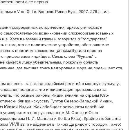
рственности с ее первых
амы с V по XIII в. Бангкок: Ривер Букс, 2007. 279 с., ил.
вании современных исторических, археологических и
 о самостоятельном возникновении сложноорганизованных
н.э. Хотя в названии главы и говорится о "государстве"
ть о том, что ее политическое устройство, обозначаемое
зовать понятием княжества (principality) или царства
 с пришествием индийцев. Связь слова "Фунань" с
 не кажется Жаку убедительным, поскольку область
равнина, где высшая точка над уровнем моря не превышает ста
м аспекте - как вклад индийских религий в местную культуру.
основания полагать, что индианизация произошла из-за
ключить, что разные районы Индии влияли на страны Юго-
истически близки искусству Гуптов Северо-Западной Индии,
 из Южной Индии. Жак обобщает результаты новейших
о университета под руководством М. Старк) и Окео
руководством П.-И. Мангэна и Во Ши Кхао). Крайне любопытна
ом VI-VII вв. и найденная в Пхном Да рядом с городом Такео:
ими атрибуты, свойственные другим божествам индуизма: шкуру