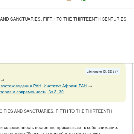
S AND SANCTUARIES, FIFTH TO THE THIRTEENTH CENTURIES
Libmonster ID: EE-817
→
 востоковедения РАН, Институт Африки РАН
→
енность, № 3, 30 июня 2010 Страницы 195-198
→
 CITIES AND SANCTUARIES, FIFTH TO THE THIRTEENTH
*
 и современность постоянно приковывают к себе внимание.
вого режима "Красных кхмеров" мало кого оставят