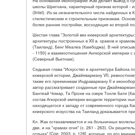
На основании иконографии Жак делает вывод о су
школы Шригхана, характерный признак которой - 
(lintel). Из-за незначительного числа найденных 
стилистическим и строительным признакам. Основно
более ранние постройки, восходящие ко второй по
Шестая глава "Золотой век кхмерской архитектуры
архитектуры построенных в XII в. храмов и храмо
(Таиланд), Бенг Меалеа (Камбоджа). В ней описыв
- 1150) и взаимоотношения Ангкорской империи с
(Северный Вьетнам).
Седьмая глава "Искусство и архитектура Байона 
кхмерской истории, Джайяварману VII, ревностном
также его преемникам Индраварману II и иконобор
автор рассматривает созданные при Джайявармане
Бантеай Чхмар, Та Прохм на озере Тонле Бати (Ка
состав Агкорской империи входили территории нын
находящегося к западу от современного города Ка
кхмерского искусства на Таиланд доказывается п
Кл. Жак останавливается и на больничных молельнях
две, и на "храмах огня" (с. 261 - 263). Он решите
отдыха" [Coe, 2003, p. 128], которые, по его мнен