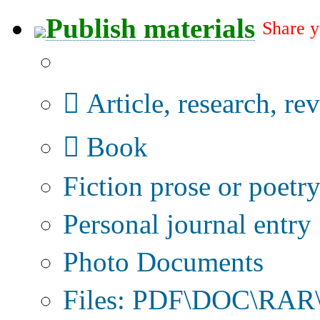
Publish materials
Share y
Publication type?
Article, research, re
Book
Fiction prose or poetr
Personal journal entry
Photo Documents
Files: PDF\DOC\RAR\