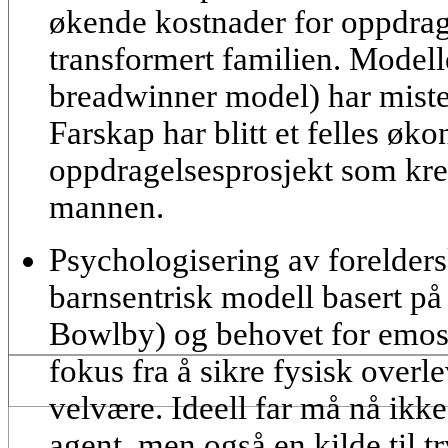
økende kostnader for oppdrag
transformert familien. Model
breadwinner model) har miste
Farskap har blitt et felles øk
oppdragelsesprosjekt som krev
mannen.
Psychologisering av forelder
barnsentrisk modell basert på 
Bowlby) og behovet for emosjo
fokus fra å sikre fysisk overle
velvære. Ideell far må nå ikke
agent, men også en kilde til t