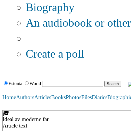
Biography
An audiobook or other 
Additional options:
Create a poll
Estonia
World
Home
Authors
Articles
Books
Photos
Files
Diaries
Biographi
Ideal av moderne far
Article text