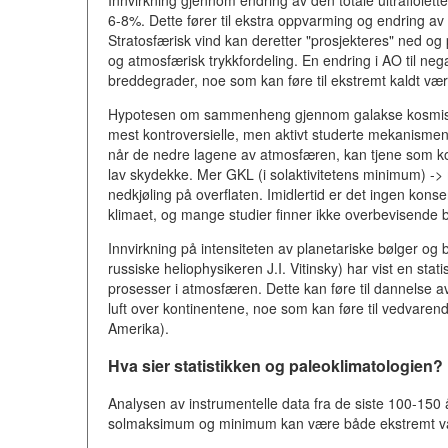
Innvirkning gjennom endring av den totale ultrafiolett
6-8%. Dette fører til ekstra oppvarming og endring av
Stratosfærisk vind kan deretter "prosjekteres" ned og 
og atmosfærisk trykkfordeling. En endring i AO til negat
breddegrader, noe som kan føre til ekstremt kaldt væ
Hypotesen om sammenheng gjennom galakse kosmiske 
mest kontroversielle, men aktivt studerte mekanisme
når de nedre lagene av atmosfæren, kan tjene som ko
lav skydekke. Mer GKL (i solaktivitetens minimum) -> m
nedkjøling på overflaten. Imidlertid er det ingen kons
klimaet, og mange studier finner ikke overbevisende
Innvirkning på intensiteten av planetariske bølger og
russiske heliophysikeren J.I. Vitinsky) har vist en st
prosesser i atmosfæren. Dette kan føre til dannelse av
luft over kontinentene, noe som kan føre til vedvaren
Amerika).
Hva sier statistikken og paleoklimatologien?
Analysen av instrumentelle data fra de siste 100-150 
solmaksimum og minimum kan være både ekstremt v