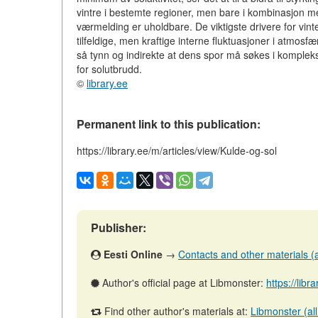
vintre i bestemte regioner, men bare i kombinasjon me
værmelding er uholdbare. De viktigste drivere for vinte
tilfeldige, men kraftige interne fluktuasjoner i atmosfæ
så tynn og indirekte at dens spor må søkes i komplekse
for solutbrudd.
©
library.ee
Permanent link to this publication:
https://library.ee/m/articles/view/Kulde-og-sol
Publisher:
Eesti Online
→
Contacts and other materials (ar
Author's official page at Libmonster:
https://libr
Find other author's materials at:
Libmonster (all