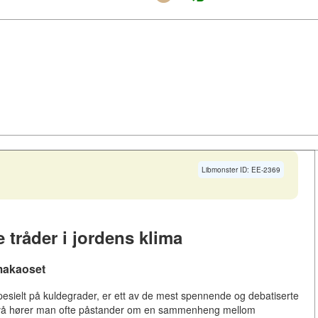
Libmonster ID: EE-2369
e tråder i jordens klima
makaoset
pesielt på kuldegrader, er ett av de mest spennende og debatiserte
 nivå hører man ofte påstander om en sammenheng mellom