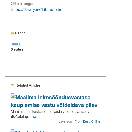
Official page:
https://library.ee/Libmonster
Rating





0 votes
Related Articles
Maailma inimsõõndusvastase
kauplemise vastu võideldava päev
Maailma inimkaubanduse vastu võideldava päev
Catalog:
Law
11 days ago
·
From
Eesti Online