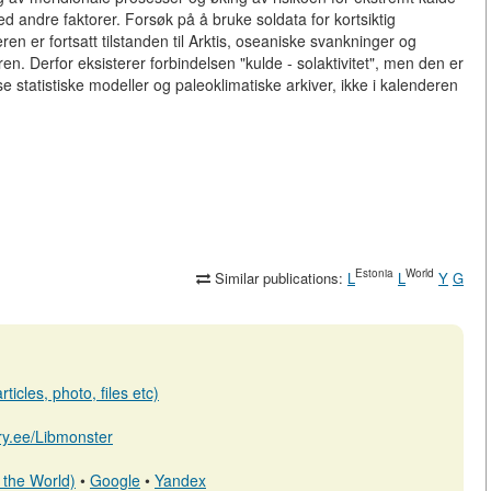
d andre faktorer. Forsøk på å bruke soldata for kortsiktig
ren er fortsatt tilstanden til Arktis, oseaniske svankninger og
ren. Derfor eksisterer forbindelsen "kulde - solaktivitet", men den er
 statistiske modeller og paleoklimatiske arkiver, ikke i kalenderen
Estonia
World
Similar publications:
L
L
Y
G
ticles, photo, files etc)
ary.ee/Libmonster
 the World)
•
Google
•
Yandex