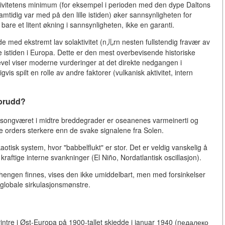
laktivitetens minimum (for eksempel i perioden med den dype Daltons
idig var med på den lille istiden) øker sannsynligheten for
 bare et litent økning i sannsynligheten, ikke en garanti.
med ekstremt lav solaktivitet (n儿rn nesten fullstendig fravær av
e istiden i Europa. Dette er den mest overbevisende historiske
kevel viser moderne vurderinger at det direkte nedgangen i
vis spilt en rolle av andre faktorer (vulkanisk aktivitet, intern
tbrudd?
 sesongværet i midtre breddegrader er oseanenes varmeinerti og
ere orders sterkere enn de svake signalene fra Solen.
tisk system, hvor "babbelflukt" er stor. Det er veldig vanskelig å
aftige interne svankninger (El Niño, Nordatlantisk oscillasjon).
hengen finnes, vises den ikke umiddelbart, men med forsinkelser
i globale sirkulasjonsmønstre.
vintre i Øst-Europa på 1900-tallet skjedde i januar 1940 (nедалеко