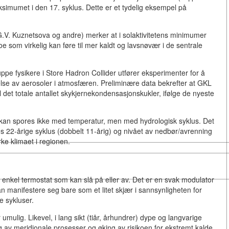
imumet i den 17. syklus. Dette er et tydelig eksempel på
G.V. Kuznetsova og andre) merker at i solaktivitetens minimumer
noe som virkelig kan føre til mer kaldt og lavsnøvær i de sentrale
e fysikere i Store Hadron Collider utfører eksperimenter for å
lse av aerosoler i atmosfæren. Preliminære data bekrefter at GKL
l det totale antallet skykjernekondensasjonskukler, ifølge de nyeste
an spores ikke med temperatur, men med hydrologisk syklus. Det
les 22-årige syklus (dobbelt 11-årig) og nivået av nedbør/avrenning
rke klimaet i regionen.
n enkel termostat som kan slå på eller av. Det er en svak modulator
 manifestere seg bare som et litet skjær i sannsynligheten for
e sykluser.
umulig. Likevel, i lang sikt (tiår, århundrer) dype og langvarige
king av meridionale prosesser og øking av risikoen for ekstremt kalde