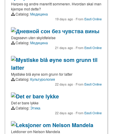
Harpes og andre mareritt sommeren. Hvordan skal man
kjempe mot dette?
Catalog:
Медицина
19 days ago
·
From
Eesti Online
Дневной сон без чувства вины
Dagssøvn uten skyldfølelse
Catalog:
Медицина
21 days ago
·
From
Eesti Online
Mystiske blå øyne som grunn til
latter
Mystiske blå øyne som grunn for latter
Catalog:
Культурология
22 days ago
·
From
Eesti Online
Det er bare lykke
Det er bare lykke
Catalog:
Этика
22 days ago
·
From
Eesti Online
Leksjoner om Nelson Mandela
Lektioner om Nelson Mandela