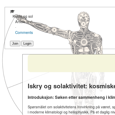
Kulde og sol
Article text
·
Comments
Join
Login
Iskry og solaktivitet: kosmisk
Introduksjon: Søken etter sammenheng i kli
Spørsmålet om solaktivitetens innvirkning på været, s
i moderne klimatologi og heliophysikk. På et daglig