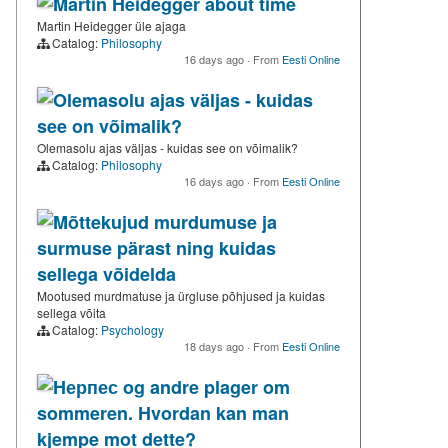
Martin Heidegger about time
Martin Heidegger üle ajaga
Catalog:
Philosophy
16 days ago
·
From
Eesti Online
Olemasolu ajas väljas - kuidas
see on võimalik?
Olemasolu ajas väljas - kuidas see on võimalik?
Catalog:
Philosophy
16 days ago
·
From
Eesti Online
Mõttekujud murdumuse ja
surmuse pärast ning kuidas
sellega võidelda
Mootused murdmatuse ja ürgluse põhjused ja kuidas
sellega võita
Catalog:
Psychology
18 days ago
·
From
Eesti Online
Hерпес og andre plager om
sommeren. Hvordan kan man
kjempe mot dette?