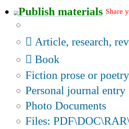
Publish materials
Share y
Publication type?
Article, research, re
Book
Fiction prose or poetr
Personal journal entry
Photo Documents
Files: PDF\DOC\RAR\