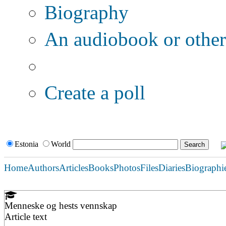
Biography
An audiobook or other 
Additional options:
Create a poll
Estonia
World
Home
Authors
Articles
Books
Photos
Files
Diaries
Biographi
Menneske og hests vennskap
Article text