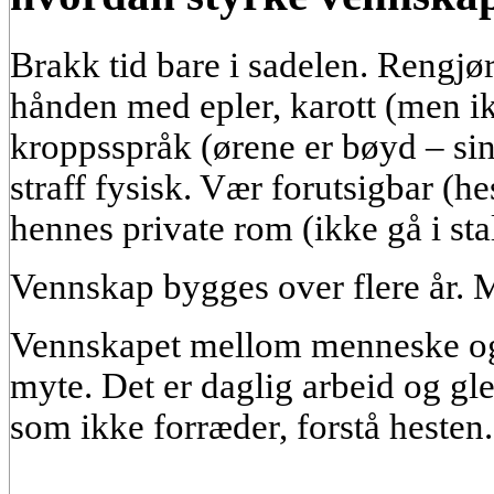
Brakk tid bare i sadelen. Rengjø
hånden med epler, karott (men i
kroppsspråk (ørene er bøyd – sint
straff fysisk. Vær forutsigbar (he
hennes private rom (ikke gå i sta
Vennskap bygges over flere år. M
Vennskapet mellom menneske og 
myte. Det er daglig arbeid og gl
som ikke forræder, forstå hesten.