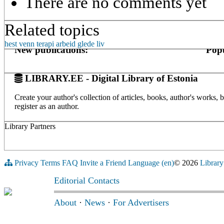
There are no comments yet
Related topics
hest
venn
terapi
arbeid
glede
liv
New publications:
Popu
LIBRARY.EE - Digital Library of Estonia
Create your author's collection of articles, books, author's works,
register as an author.
Library Partners
Privacy
Terms
FAQ
Invite a Friend
Language (en)
© 2026
Library
Editorial Contacts
About
·
News
·
For Advertisers