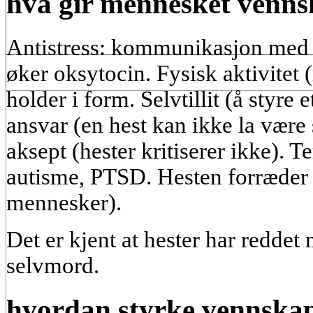
hva gir mennesket venns
Antistress: kommunikasjon med e
øker oksytocin. Fysisk aktivitet 
holder i form. Selvtillit (å styre 
ansvar (en hest kan ikke la være 
aksept (hester kritiserer ikke). 
autisme, PTSD. Hesten forræder i
mennesker).
Det er kjent at hester har redde
selvmord.
hvordan styrke vennska