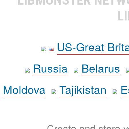
L
US-Great Brit
Russia
Belarus
Moldova
Tajikistan
E
Create and store yo