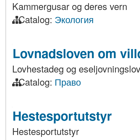
Kammergusar og deres vern
Catalog:
Экология
Lovnadsloven om vill
Lovhestadeg og eseljovningslo
Catalog:
Право
Hestesportutstyr
Hestesportutstyr