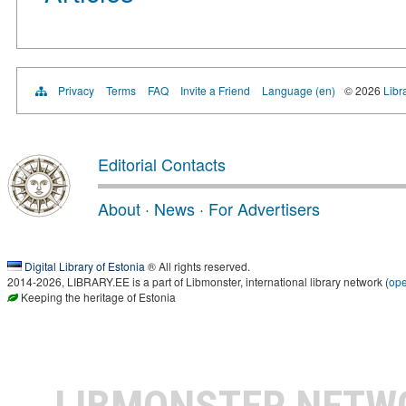
Privacy
Terms
FAQ
Invite a Friend
Language (en)
© 2026
Libr
Editorial Contacts
About
·
News
·
For Advertisers
Digital Library of Estonia
® All rights reserved.
2014-2026, LIBRARY.EE is a part of Libmonster, international library network (
op
Keeping the heritage of Estonia
LIBMONSTER NET