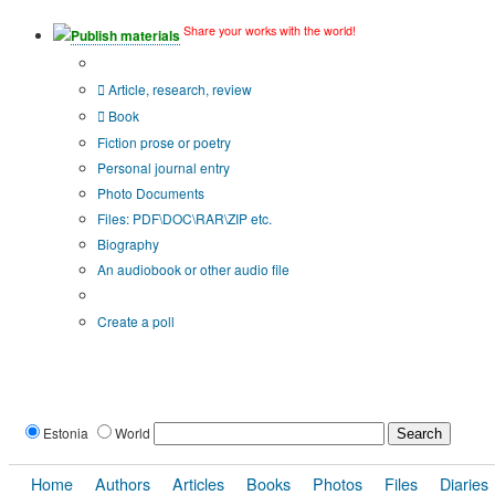
Share your works with the world!
Publish materials
Publication type?
Article, research, review
Book
Fiction prose or poetry
Personal journal entry
Photo Documents
Files: PDF\DOC\RAR\ZIP etc.
Biography
An audiobook or other audio file
Additional options:
Create a poll
Estonia
World
Home
Authors
Articles
Books
Photos
Files
Diaries