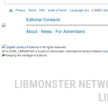
Privacy
Terms
FAQ
Invite a Friend
Language (en)
© 2026
Libr
Editorial Contacts
About
·
News
·
For Advertisers
Digital Library of Estonia
® All rights reserved.
2014-2026, LIBRARY.EE is a part of Libmonster, international library network (
op
Keeping the heritage of Estonia
LIBMONSTER NET
L