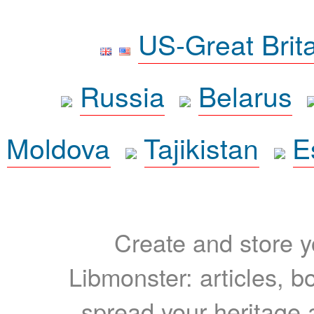
US-Great Brit
Russia
Belarus
Moldova
Tajikistan
E
Create and store yo
Libmonster: articles, b
spread your heritage a