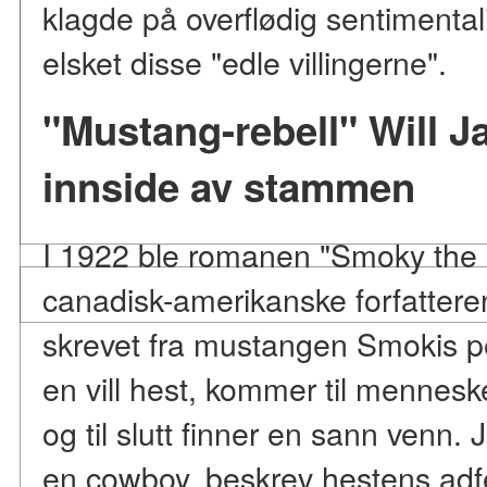
klagde på overflødig sentimentali
elsket disse "edle villingerne".
"Mustang-rebell" Will Ja
innside av stammen
I 1922 ble romanen "Smoky the
canadisk-amerikanske forfatteren
skrevet fra mustangen Smokis pe
en vill hest, kommer til mennesker
og til slutt finner en sann venn.
en cowboy, beskrev hestens adf