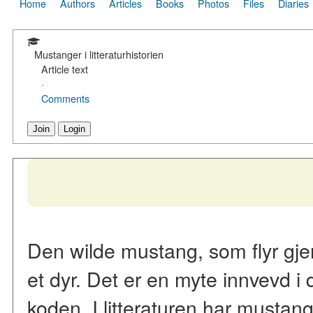
Home
Authors
Articles
Books
Photos
Files
Diaries
Mustanger i litteraturhistorien
Article text
·
Comments
Join
Login
Den wilde mustang, som flyr gje
et dyr. Det er en myte innvevd i
koden. I litteraturen har mustang