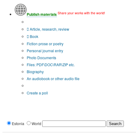
Share your works with the world!
Publish materials
Publication type?
Article, research, review
Book
Fiction prose or poetry
Personal journal entry
Photo Documents
Files: PDF\DOC\RAR\ZIP etc.
Biography
An audiobook or other audio file
Additional options:
Create a poll
Estonia
World