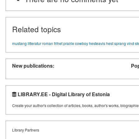
Related topics
mustang
litteratur
roman
frihet
prairie
cowboy
hesteavls
hest
sprang
vind
st
New publications:
Pop
LIBRARY.EE - Digital Library of Estonia
Create your author's collection of articles, books, author's works, biographi
Library Partners