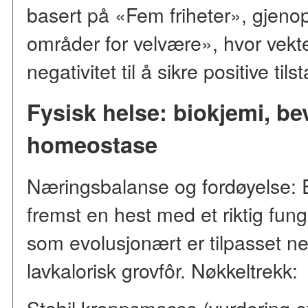
basert på «Fem friheter», gjen
områder for velvære», hvor vekten
negativitet til å sikre positive tils
Fysisk helse: biokjemi, b
homeostase
Næringsbalanse og fordøyelse: E
fremst en hest med et riktig fu
som evolusjonært er tilpasset ne
lavkalorisk grovfôr. Nøkkeltrekk:
Stabil kroppsmasse (vurdering e