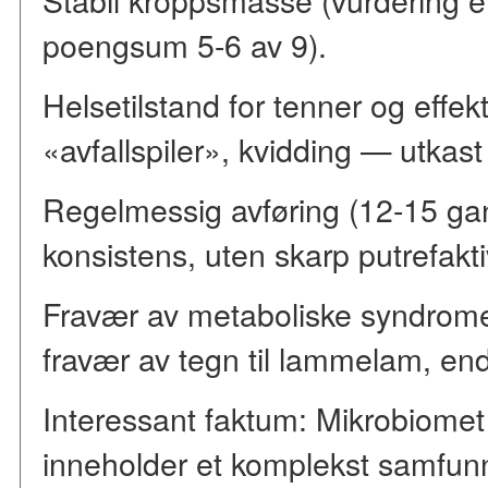
poengsum 5-6 av 9).
Helsetilstand for tenner og effek
«avfallspiler», kvidding — utkast 
Regelmessig avføring (12-15 ga
konsistens, uten skarp putrefaktiv
Fravær av metaboliske syndromer:
fravær av tegn til lammelam, end
Interessant faktum: Mikrobiomet 
inneholder et komplekst samfunn