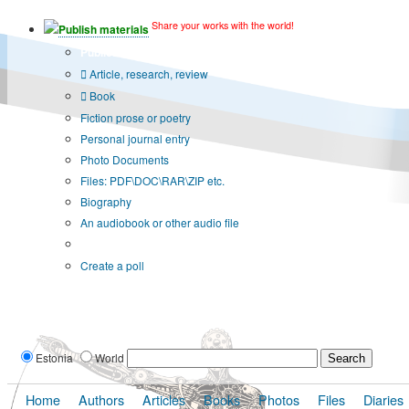
Share your works with the world!
Publish materials
Publication type?
Article, research, review
Book
Fiction prose or poetry
Personal journal entry
Photo Documents
Files: PDF\DOC\RAR\ZIP etc.
Biography
An audiobook or other audio file
Additional options:
Create a poll
Estonia
World
Home
Authors
Articles
Books
Photos
Files
Diaries