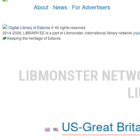
About
·
News
·
For Advertisers
Digital Library of Estonia
® All rights reserved.
2014-2026, LIBRARY.EE is a part of Libmonster, international library network (
op
Keeping the heritage of Estonia
LIBMONSTER NET
L
US-Great Brit